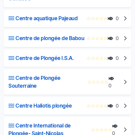
Centre aquatique Pajeaud
☆
☆
☆
☆
☆
0
Centre de plongée de Babou
☆
☆
☆
☆
☆
0
Centre de Plongée I.S.A.
☆
☆
☆
☆
☆
0
Centre de Plongée
☆
☆
☆
☆
☆
Souterraine
0
Centre Haliotis plongée
☆
☆
☆
☆
☆
0
Centre International de
☆
☆
☆
☆
☆
Plongée- Saint-Nicolas
0