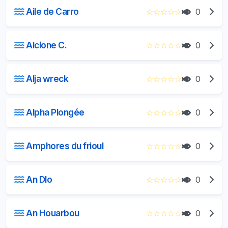
Aile de Carro
☆
☆
☆
☆
☆
0
Alcione C.
☆
☆
☆
☆
☆
0
Alja wreck
☆
☆
☆
☆
☆
0
Alpha Plongée
☆
☆
☆
☆
☆
0
Amphores du frioul
☆
☆
☆
☆
☆
0
An Dlo
☆
☆
☆
☆
☆
0
An Houarbou
☆
☆
☆
☆
☆
0