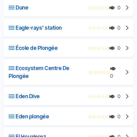
Dune
☆
☆
☆
☆
☆
0
Eagle-rays' station
☆
☆
☆
☆
☆
0
École de Plongée
☆
☆
☆
☆
☆
0
Ecosystem Centre De
☆
☆
☆
☆
☆
Plongée
0
Eden Dive
☆
☆
☆
☆
☆
0
Eden plongée
☆
☆
☆
☆
☆
0
El Houalerez
☆
☆
☆
☆
☆
0