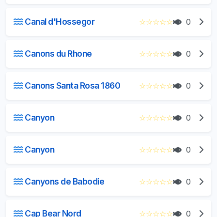
Canal d'Hossegor
☆
☆
☆
☆
☆
0
Canons du Rhone
☆
☆
☆
☆
☆
0
Canons Santa Rosa 1860
☆
☆
☆
☆
☆
0
Canyon
☆
☆
☆
☆
☆
0
Canyon
☆
☆
☆
☆
☆
0
Canyons de Babodie
☆
☆
☆
☆
☆
0
Cap Bear Nord
☆
☆
☆
☆
☆
0