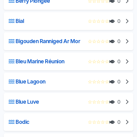
Berry Plongée
☆
☆
☆
☆
☆
0
Bial
☆
☆
☆
☆
☆
0
Bigouden Ranniged Ar Mor
☆
☆
☆
☆
☆
0
Bleu Marine Réunion
☆
☆
☆
☆
☆
0
Blue Lagoon
☆
☆
☆
☆
☆
0
Blue Luve
☆
☆
☆
☆
☆
0
Bodic
☆
☆
☆
☆
☆
0