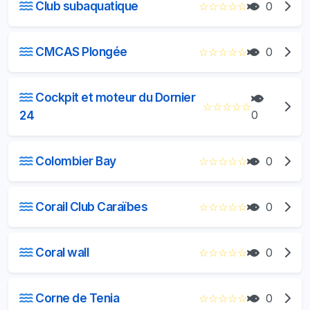
Club subaquatique
☆
☆
☆
☆
☆
0
CMCAS Plongée
☆
☆
☆
☆
☆
0
Cockpit et moteur du Dornier
☆
☆
☆
☆
☆
24
0
Colombier Bay
☆
☆
☆
☆
☆
0
Corail Club Caraïbes
☆
☆
☆
☆
☆
0
Coral wall
☆
☆
☆
☆
☆
0
Corne de Tenia
☆
☆
☆
☆
☆
0