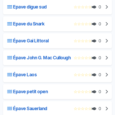
Epave digue sud
☆
☆
☆
☆
☆
0
Epave du Snark
☆
☆
☆
☆
☆
0
Épave Gai Littoral
☆
☆
☆
☆
☆
0
Épave John G. Mac Cullough
☆
☆
☆
☆
☆
0
Épave Laos
☆
☆
☆
☆
☆
0
Epave petit open
☆
☆
☆
☆
☆
0
Épave Sauerland
☆
☆
☆
☆
☆
0