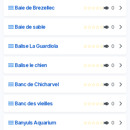
Baie de Brezellec
☆
☆
☆
☆
☆
0
Baie de sable
☆
☆
☆
☆
☆
0
Balise La Guardiola
☆
☆
☆
☆
☆
0
Balise le chien
☆
☆
☆
☆
☆
0
Banc de Chicharvel
☆
☆
☆
☆
☆
0
Banc des vieilles
☆
☆
☆
☆
☆
0
Banyuls Aquarium
☆
☆
☆
☆
☆
0