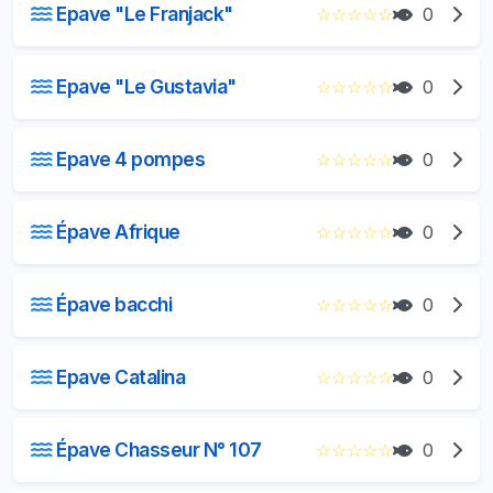
Epave "Le Franjack"
☆
☆
☆
☆
☆
0
Epave "Le Gustavia"
☆
☆
☆
☆
☆
0
Epave 4 pompes
☆
☆
☆
☆
☆
0
Épave Afrique
☆
☆
☆
☆
☆
0
Épave bacchi
☆
☆
☆
☆
☆
0
Epave Catalina
☆
☆
☆
☆
☆
0
Épave Chasseur N° 107
☆
☆
☆
☆
☆
0