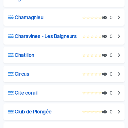
Chamagnieu
☆
☆
☆
☆
☆
0
Charavines - Les Baigneurs
☆
☆
☆
☆
☆
0
Chatillon
☆
☆
☆
☆
☆
0
Circus
☆
☆
☆
☆
☆
0
Cite corail
☆
☆
☆
☆
☆
0
Club de Plongée
☆
☆
☆
☆
☆
0