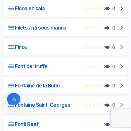
Ficoa en cala
☆
☆
☆
☆
☆
0
Filets anti sous marins
☆
☆
☆
☆
☆
0
Finou
☆
☆
☆
☆
☆
0
Font del truffe
☆
☆
☆
☆
☆
0
Fontaine de la Burle
☆
☆
☆
☆
☆
0
Fontaine Saint-Georges
☆
☆
☆
☆
☆
0
Fonti Reef
☆
☆
☆
☆
☆
0