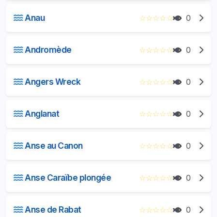
Anau
☆
☆
☆
☆
☆
0
Andromède
☆
☆
☆
☆
☆
0
Angers Wreck
☆
☆
☆
☆
☆
0
Anglanat
☆
☆
☆
☆
☆
0
Anse au Canon
☆
☆
☆
☆
☆
0
Anse Caraïbe plongée
☆
☆
☆
☆
☆
0
Anse de Rabat
☆
☆
☆
☆
☆
0