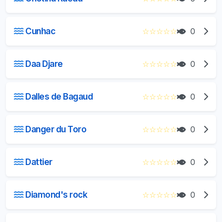
Cunhac
☆
☆
☆
☆
☆
0
Daa Djare
☆
☆
☆
☆
☆
0
Dalles de Bagaud
☆
☆
☆
☆
☆
0
Danger du Toro
☆
☆
☆
☆
☆
0
Dattier
☆
☆
☆
☆
☆
0
Diamond's rock
☆
☆
☆
☆
☆
0