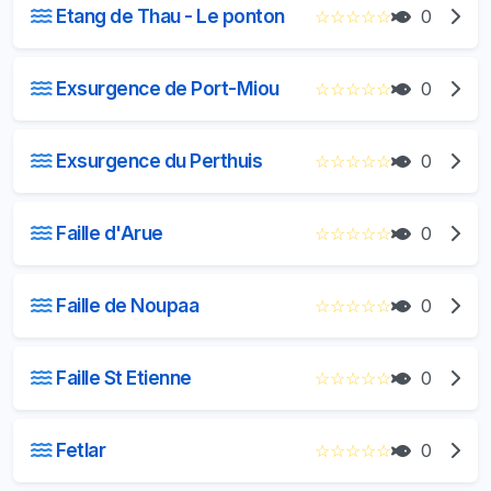
Etang de Thau - Le ponton
☆
☆
☆
☆
☆
0
Exsurgence de Port-Miou
☆
☆
☆
☆
☆
0
Exsurgence du Perthuis
☆
☆
☆
☆
☆
0
Faille d'Arue
☆
☆
☆
☆
☆
0
Faille de Noupaa
☆
☆
☆
☆
☆
0
Faille St Etienne
☆
☆
☆
☆
☆
0
Fetlar
☆
☆
☆
☆
☆
0