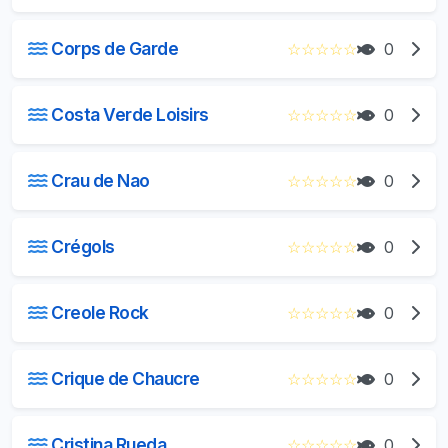
Corps de Garde
☆
☆
☆
☆
☆
0
Costa Verde Loisirs
☆
☆
☆
☆
☆
0
Crau de Nao
☆
☆
☆
☆
☆
0
Crégols
☆
☆
☆
☆
☆
0
Creole Rock
☆
☆
☆
☆
☆
0
Crique de Chaucre
☆
☆
☆
☆
☆
0
Cristina Rueda
☆
☆
☆
☆
☆
0