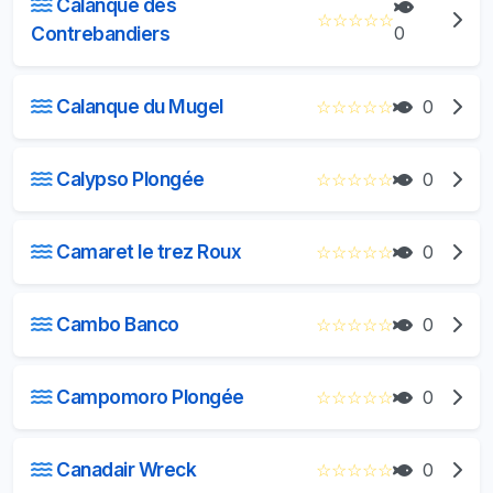
Calanque des
☆
☆
☆
☆
☆
Contrebandiers
0
Calanque du Mugel
☆
☆
☆
☆
☆
0
Calypso Plongée
☆
☆
☆
☆
☆
0
Camaret le trez Roux
☆
☆
☆
☆
☆
0
Cambo Banco
☆
☆
☆
☆
☆
0
Campomoro Plongée
☆
☆
☆
☆
☆
0
Canadair Wreck
☆
☆
☆
☆
☆
0