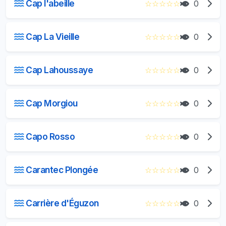
Cap l'abeille
☆
☆
☆
☆
☆
0
Cap La Vieille
☆
☆
☆
☆
☆
0
Cap Lahoussaye
☆
☆
☆
☆
☆
0
Cap Morgiou
☆
☆
☆
☆
☆
0
Capo Rosso
☆
☆
☆
☆
☆
0
Carantec Plongée
☆
☆
☆
☆
☆
0
Carrière d'Éguzon
☆
☆
☆
☆
☆
0