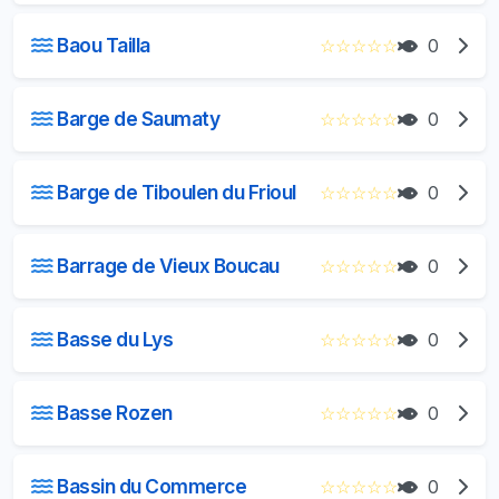
Baou Tailla
☆
☆
☆
☆
☆
0
Barge de Saumaty
☆
☆
☆
☆
☆
0
Barge de Tiboulen du Frioul
☆
☆
☆
☆
☆
0
Barrage de Vieux Boucau
☆
☆
☆
☆
☆
0
Basse du Lys
☆
☆
☆
☆
☆
0
Basse Rozen
☆
☆
☆
☆
☆
0
Bassin du Commerce
☆
☆
☆
☆
☆
0