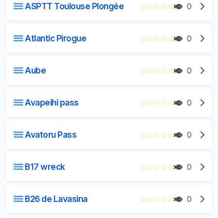
ASPTT Toulouse Plongée
☆
☆
☆
☆
☆
0
Atlantic Pirogue
☆
☆
☆
☆
☆
0
Aube
☆
☆
☆
☆
☆
0
Avapeihi pass
☆
☆
☆
☆
☆
0
Avatoru Pass
☆
☆
☆
☆
☆
0
B17 wreck
☆
☆
☆
☆
☆
0
B26 de Lavasina
☆
☆
☆
☆
☆
0