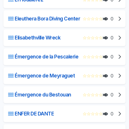
Eleuthera Bora Diving Center
☆
☆
☆
☆
☆
0
Elisabethville Wreck
☆
☆
☆
☆
☆
0
Émergence de la Pescalerie
☆
☆
☆
☆
☆
0
Émergence de Meyraguet
☆
☆
☆
☆
☆
0
Émergence du Bestouan
☆
☆
☆
☆
☆
0
ENFER DE DANTE
☆
☆
☆
☆
☆
0