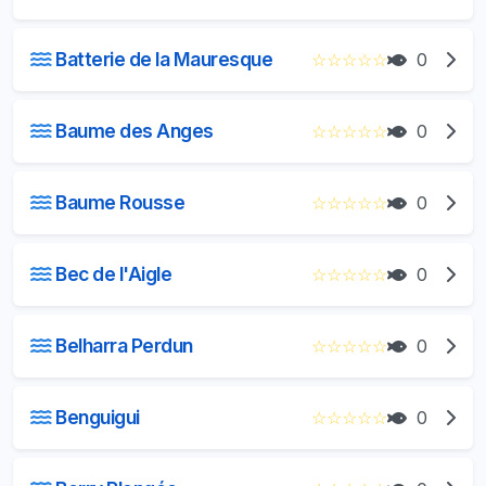
Batterie de la Mauresque
☆
☆
☆
☆
☆
0
Baume des Anges
☆
☆
☆
☆
☆
0
Baume Rousse
☆
☆
☆
☆
☆
0
Bec de l'Aigle
☆
☆
☆
☆
☆
0
Belharra Perdun
☆
☆
☆
☆
☆
0
Benguigui
☆
☆
☆
☆
☆
0