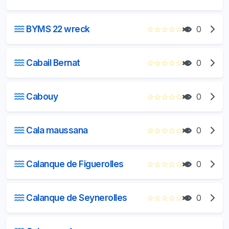
BYMS 22 wreck
☆
☆
☆
☆
☆
0
Cabail Bernat
☆
☆
☆
☆
☆
0
Cabouy
☆
☆
☆
☆
☆
0
Cala maussana
☆
☆
☆
☆
☆
0
Calanque de Figuerolles
☆
☆
☆
☆
☆
0
Calanque de Seynerolles
☆
☆
☆
☆
☆
0