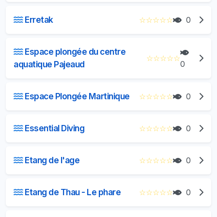
Erretak
☆
☆
☆
☆
☆
0
Espace plongée du centre
☆
☆
☆
☆
☆
aquatique Pajeaud
0
Espace Plongée Martinique
☆
☆
☆
☆
☆
0
Essential Diving
☆
☆
☆
☆
☆
0
Etang de l'age
☆
☆
☆
☆
☆
0
Etang de Thau - Le phare
☆
☆
☆
☆
☆
0