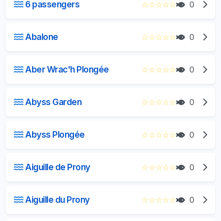
6 passengers
☆
☆
☆
☆
☆
0
Abalone
☆
☆
☆
☆
☆
0
Aber Wrac'h Plongée
☆
☆
☆
☆
☆
0
Abyss Garden
☆
☆
☆
☆
☆
0
Abyss Plongée
☆
☆
☆
☆
☆
0
Aiguille de Prony
☆
☆
☆
☆
☆
0
Aiguille du Prony
☆
☆
☆
☆
☆
0