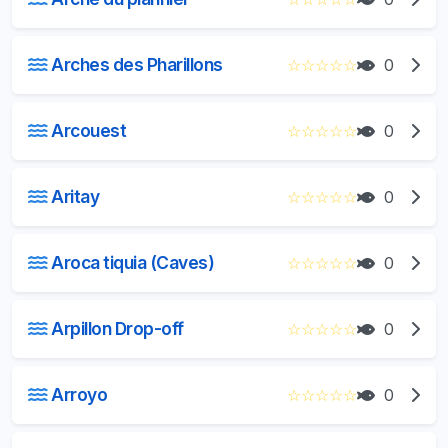
Arches des Pharillons
☆
☆
☆
☆
☆
0
Arcouest
☆
☆
☆
☆
☆
0
Aritay
☆
☆
☆
☆
☆
0
Aroca tiquia (Caves)
☆
☆
☆
☆
☆
0
Arpillon Drop-off
☆
☆
☆
☆
☆
0
Arroyo
☆
☆
☆
☆
☆
0