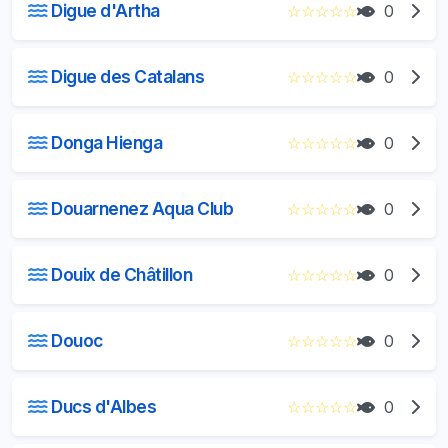
Digue d'Artha
☆
☆
☆
☆
☆
0
Digue des Catalans
☆
☆
☆
☆
☆
0
Donga Hienga
☆
☆
☆
☆
☆
0
Douarnenez Aqua Club
☆
☆
☆
☆
☆
0
Douix de Châtillon
☆
☆
☆
☆
☆
0
Douoc
☆
☆
☆
☆
☆
0
Ducs d'Albes
☆
☆
☆
☆
☆
0