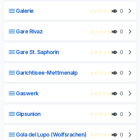
Galerie
☆
☆
☆
☆
☆
0
Gare Rivaz
☆
☆
☆
☆
☆
0
Gare St. Saphorin
☆
☆
☆
☆
☆
0
Garichtisee-Mettmenalp
☆
☆
☆
☆
☆
0
Gaswerk
☆
☆
☆
☆
☆
0
Gipsunion
☆
☆
☆
☆
☆
0
Gola del Lupo (Wolfsrachen)
☆
☆
☆
☆
☆
0