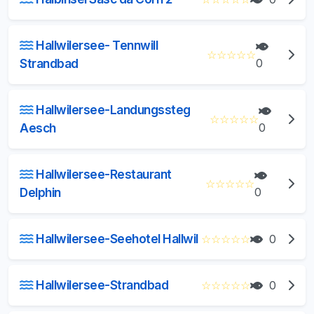
Hallwilersee- Tennwill
☆
☆
☆
☆
☆
Strandbad
0
Hallwilersee-Landungssteg
☆
☆
☆
☆
☆
Aesch
0
Hallwilersee-Restaurant
☆
☆
☆
☆
☆
Delphin
0
Hallwilersee-Seehotel Hallwil
☆
☆
☆
☆
☆
0
Hallwilersee-Strandbad
☆
☆
☆
☆
☆
0