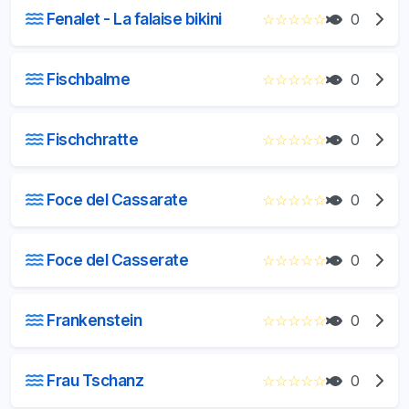
Fenalet - La falaise bikini
☆
☆
☆
☆
☆
0
Fischbalme
☆
☆
☆
☆
☆
0
Fischchratte
☆
☆
☆
☆
☆
0
Foce del Cassarate
☆
☆
☆
☆
☆
0
Foce del Casserate
☆
☆
☆
☆
☆
0
Frankenstein
☆
☆
☆
☆
☆
0
Frau Tschanz
☆
☆
☆
☆
☆
0