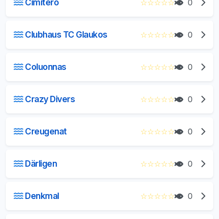
Cimitero
☆
☆
☆
☆
☆
0
Clubhaus TC Glaukos
☆
☆
☆
☆
☆
0
Coluonnas
☆
☆
☆
☆
☆
0
Crazy Divers
☆
☆
☆
☆
☆
0
Creugenat
☆
☆
☆
☆
☆
0
Därligen
☆
☆
☆
☆
☆
0
Denkmal
☆
☆
☆
☆
☆
0