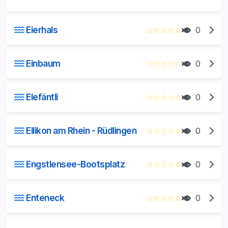
Eierhals
☆
☆
☆
☆
☆
0
Einbaum
☆
☆
☆
☆
☆
0
Elefäntli
☆
☆
☆
☆
☆
0
Ellikon am Rhein - Rüdlingen
☆
☆
☆
☆
☆
0
Engstlensee-Bootsplatz
☆
☆
☆
☆
☆
0
Enteneck
☆
☆
☆
☆
☆
0