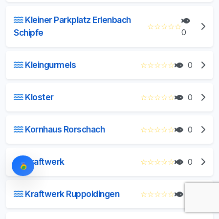
Kleiner Parkplatz Erlenbach
☆
☆
☆
☆
☆
Schipfe
0
Kleingurmels
☆
☆
☆
☆
☆
0
Kloster
☆
☆
☆
☆
☆
0
Kornhaus Rorschach
☆
☆
☆
☆
☆
0
Kraftwerk
☆
☆
☆
☆
☆
0
Kraftwerk Ruppoldingen
☆
☆
☆
☆
☆
0