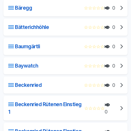
Bäregg
☆
☆
☆
☆
☆
0
Bätterichhöhle
☆
☆
☆
☆
☆
0
Baumgärtli
☆
☆
☆
☆
☆
0
Baywatch
☆
☆
☆
☆
☆
0
Beckenried
☆
☆
☆
☆
☆
0
Beckenried Rütenen Einstieg
☆
☆
☆
☆
☆
1
0