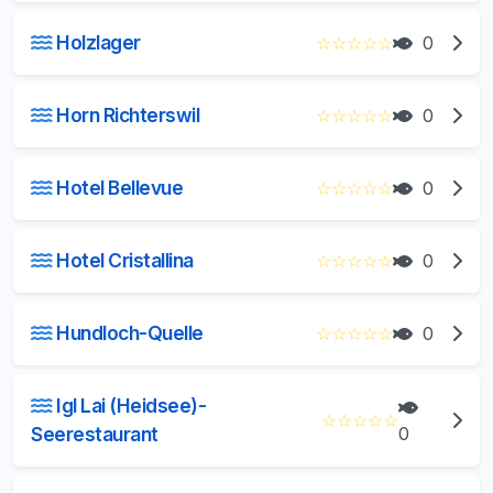
Holzlager
☆
☆
☆
☆
☆
0
Horn Richterswil
☆
☆
☆
☆
☆
0
Hotel Bellevue
☆
☆
☆
☆
☆
0
Hotel Cristallina
☆
☆
☆
☆
☆
0
Hundloch-Quelle
☆
☆
☆
☆
☆
0
Igl Lai (Heidsee)-
☆
☆
☆
☆
☆
Seerestaurant
0