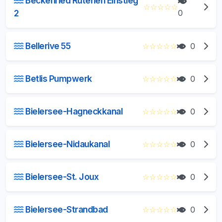
Beckenried Rütenen Einstieg
☆
☆
☆
☆
☆
2
0
Bellerive 55
☆
☆
☆
☆
☆
0
Betlis Pumpwerk
☆
☆
☆
☆
☆
0
Bielersee-Hagneckkanal
☆
☆
☆
☆
☆
0
Bielersee-Nidaukanal
☆
☆
☆
☆
☆
0
Bielersee-St. Joux
☆
☆
☆
☆
☆
0
Bielersee-Strandbad
☆
☆
☆
☆
☆
0