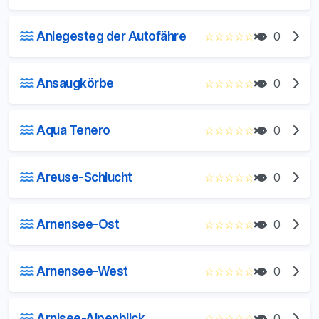
Anlegesteg der Autofähre
☆
☆
☆
☆
☆
0
Ansaugkörbe
☆
☆
☆
☆
☆
0
Aqua Tenero
☆
☆
☆
☆
☆
0
Areuse-Schlucht
☆
☆
☆
☆
☆
0
Arnensee-Ost
☆
☆
☆
☆
☆
0
Arnensee-West
☆
☆
☆
☆
☆
0
Arnisee-Alpenblick
☆
☆
☆
☆
☆
0