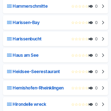
Hammerschmitte
☆
☆
☆
☆
☆
0
Harissen-Bay
☆
☆
☆
☆
☆
0
Harissenbucht
☆
☆
☆
☆
☆
0
Haus am See
☆
☆
☆
☆
☆
0
Heidsee-Seerestaurant
☆
☆
☆
☆
☆
0
Hemishofen-Rheinklingen
☆
☆
☆
☆
☆
0
Hirondelle wreck
☆
☆
☆
☆
☆
0