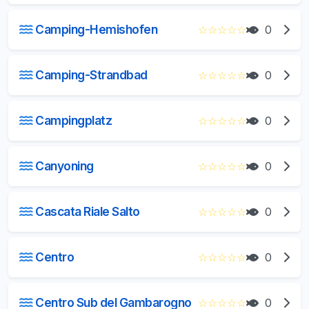
Camping-Hemishofen
☆
☆
☆
☆
☆
0
Camping-Strandbad
☆
☆
☆
☆
☆
0
Campingplatz
☆
☆
☆
☆
☆
0
Canyoning
☆
☆
☆
☆
☆
0
Cascata Riale Salto
☆
☆
☆
☆
☆
0
Centro
☆
☆
☆
☆
☆
0
Centro Sub del Gambarogno
☆
☆
☆
☆
☆
0