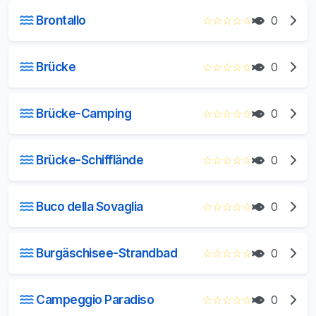
Brontallo
☆
☆
☆
☆
☆
0
Brücke
☆
☆
☆
☆
☆
0
Brücke-Camping
☆
☆
☆
☆
☆
0
Brücke-Schifflände
☆
☆
☆
☆
☆
0
Buco della Sovaglia
☆
☆
☆
☆
☆
0
Burgäschisee-Strandbad
☆
☆
☆
☆
☆
0
Campeggio Paradiso
☆
☆
☆
☆
☆
0