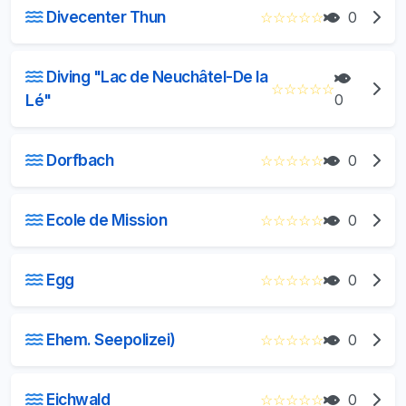
Divecenter Thun
☆
☆
☆
☆
☆
0
Diving "Lac de Neuchâtel-De la
☆
☆
☆
☆
☆
Lé"
0
Dorfbach
☆
☆
☆
☆
☆
0
Ecole de Mission
☆
☆
☆
☆
☆
0
Egg
☆
☆
☆
☆
☆
0
Ehem. Seepolizei)
☆
☆
☆
☆
☆
0
Eichwald
☆
☆
☆
☆
☆
0