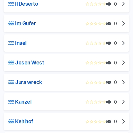
Il Deserto
☆
☆
☆
☆
☆
0
Im Gufer
☆
☆
☆
☆
☆
0
Insel
☆
☆
☆
☆
☆
0
Josen West
☆
☆
☆
☆
☆
0
Jura wreck
☆
☆
☆
☆
☆
0
Kanzel
☆
☆
☆
☆
☆
0
Kehlhof
☆
☆
☆
☆
☆
0