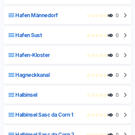
Hafen Männedorf
☆
☆
☆
☆
☆
0
Hafen Sust
☆
☆
☆
☆
☆
0
Hafen-Kloster
☆
☆
☆
☆
☆
0
Hagneckkanal
☆
☆
☆
☆
☆
0
Halbinsel
☆
☆
☆
☆
☆
0
Halbinsel Sasc da Corn 1
☆
☆
☆
☆
☆
0
Halbinsel Sasc da Corn 2
☆
☆
☆
☆
☆
0