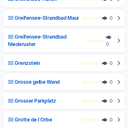
Greifensee-Strandbad Maur
☆
☆
☆
☆
☆
0
Greifensee-Strandbad
☆
☆
☆
☆
☆
Niederuster
0
Grenzstein
☆
☆
☆
☆
☆
0
Grosse gelbe Wand
☆
☆
☆
☆
☆
0
Grosser Parkplatz
☆
☆
☆
☆
☆
0
Grotte de l`Orbe
☆
☆
☆
☆
☆
0