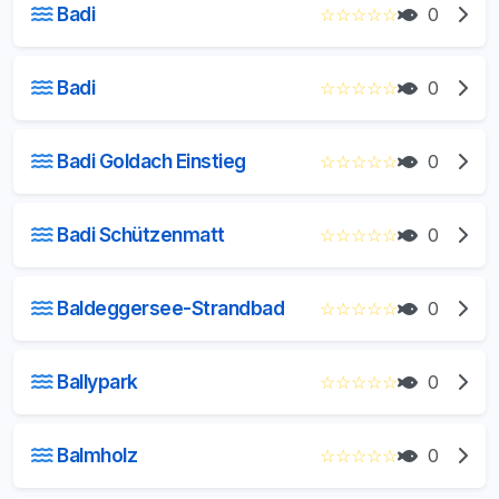
Badi
☆
☆
☆
☆
☆
0
Badi
☆
☆
☆
☆
☆
0
Badi Goldach Einstieg
☆
☆
☆
☆
☆
0
Badi Schützenmatt
☆
☆
☆
☆
☆
0
Baldeggersee-Strandbad
☆
☆
☆
☆
☆
0
Ballypark
☆
☆
☆
☆
☆
0
Balmholz
☆
☆
☆
☆
☆
0