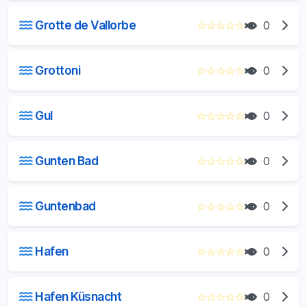
Grotte de Vallorbe
☆
☆
☆
☆
☆
0
Grottoni
☆
☆
☆
☆
☆
0
Gul
☆
☆
☆
☆
☆
0
Gunten Bad
☆
☆
☆
☆
☆
0
Guntenbad
☆
☆
☆
☆
☆
0
Hafen
☆
☆
☆
☆
☆
0
Hafen Küsnacht
☆
☆
☆
☆
☆
0