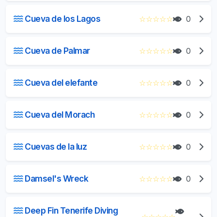
Cueva de los Lagos
☆
☆
☆
☆
☆
0
Cueva de Palmar
☆
☆
☆
☆
☆
0
Cueva del elefante
☆
☆
☆
☆
☆
0
Cueva del Morach
☆
☆
☆
☆
☆
0
Cuevas de la luz
☆
☆
☆
☆
☆
0
Damsel's Wreck
☆
☆
☆
☆
☆
0
Deep Fin Tenerife Diving