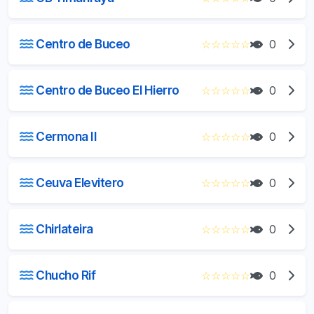
Centro de Buceo
☆
☆
☆
☆
☆
0
Centro de Buceo El Hierro
☆
☆
☆
☆
☆
0
Cermona II
☆
☆
☆
☆
☆
0
Ceuva Elevitero
☆
☆
☆
☆
☆
0
Chirlateira
☆
☆
☆
☆
☆
0
Chucho Rif
☆
☆
☆
☆
☆
0