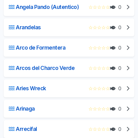
Angela Pando (Autentico)
☆
☆
☆
☆
☆
0
Arandelas
☆
☆
☆
☆
☆
0
Arco de Formentera
☆
☆
☆
☆
☆
0
Arcos del Charco Verde
☆
☆
☆
☆
☆
0
Aries Wreck
☆
☆
☆
☆
☆
0
Arinaga
☆
☆
☆
☆
☆
0
Arrecifal
☆
☆
☆
☆
☆
0