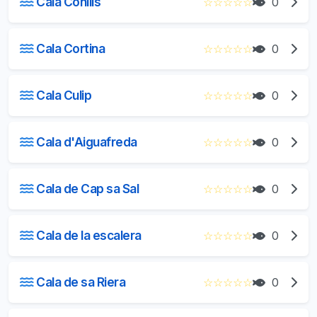
Cala Conills
☆
☆
☆
☆
☆
0
Cala Cortina
☆
☆
☆
☆
☆
0
Cala Culip
☆
☆
☆
☆
☆
0
Cala d'Aiguafreda
☆
☆
☆
☆
☆
0
Cala de Cap sa Sal
☆
☆
☆
☆
☆
0
Cala de la escalera
☆
☆
☆
☆
☆
0
Cala de sa Riera
☆
☆
☆
☆
☆
0