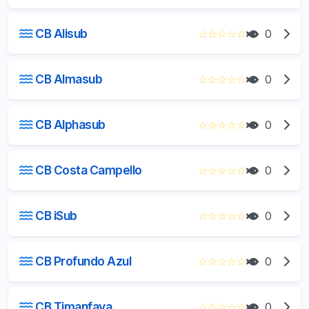
CB Alisub
☆
☆
☆
☆
☆
0
CB Almasub
☆
☆
☆
☆
☆
0
CB Alphasub
☆
☆
☆
☆
☆
0
CB Costa Campello
☆
☆
☆
☆
☆
0
CB iSub
☆
☆
☆
☆
☆
0
CB Profundo Azul
☆
☆
☆
☆
☆
0
CB Timanfaya
☆
☆
☆
☆
☆
0