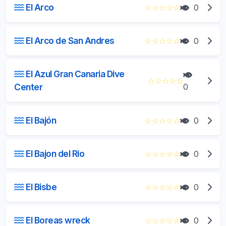
El Arco
☆
☆
☆
☆
☆
0
El Arco de San Andres
☆
☆
☆
☆
☆
0
El Azul Gran Canaria Dive
☆
☆
☆
☆
☆
Center
0
El Bajón
☆
☆
☆
☆
☆
0
El Bajon del Rio
☆
☆
☆
☆
☆
0
El Bisbe
☆
☆
☆
☆
☆
0
El Boreas wreck
☆
☆
☆
☆
☆
0