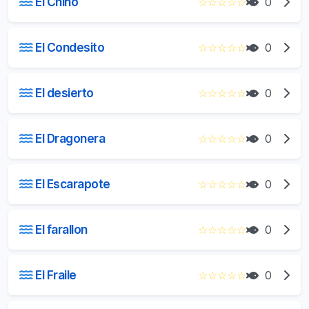
El Chino
☆
☆
☆
☆
☆
0
El Condesito
☆
☆
☆
☆
☆
0
El desierto
☆
☆
☆
☆
☆
0
El Dragonera
☆
☆
☆
☆
☆
0
El Escarapote
☆
☆
☆
☆
☆
0
El farallon
☆
☆
☆
☆
☆
0
El Fraile
☆
☆
☆
☆
☆
0