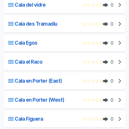
Cala del vidre
☆
☆
☆
☆
☆
0
Cala des Tramadiu
☆
☆
☆
☆
☆
0
Cala Egos
☆
☆
☆
☆
☆
0
Cala el Raco
☆
☆
☆
☆
☆
0
Cala en Porter (East)
☆
☆
☆
☆
☆
0
Cala en Porter (West)
☆
☆
☆
☆
☆
0
Cala Figuera
☆
☆
☆
☆
☆
0