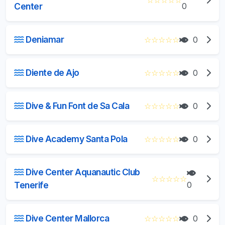
☆
☆
☆
☆
☆
Center
0
Deniamar
☆
☆
☆
☆
☆
0
Diente de Ajo
☆
☆
☆
☆
☆
0
Dive & Fun Font de Sa Cala
☆
☆
☆
☆
☆
0
Dive Academy Santa Pola
☆
☆
☆
☆
☆
0
Dive Center Aquanautic Club
☆
☆
☆
☆
☆
Tenerife
0
Dive Center Mallorca
☆
☆
☆
☆
☆
0