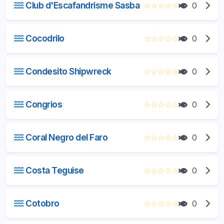
Club d'Escafandrisme Sasba
☆
☆
☆
☆
☆
0
Cocodrilo
☆
☆
☆
☆
☆
0
Condesito Shipwreck
☆
☆
☆
☆
☆
0
Congrios
☆
☆
☆
☆
☆
0
Coral Negro del Faro
☆
☆
☆
☆
☆
0
Costa Teguise
☆
☆
☆
☆
☆
0
Cotobro
☆
☆
☆
☆
☆
0