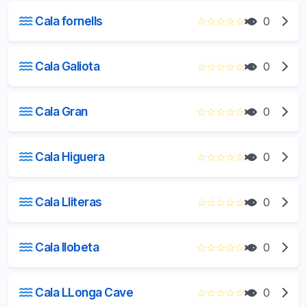
Cala fornells
☆
☆
☆
☆
☆
0
Cala Galiota
☆
☆
☆
☆
☆
0
Cala Gran
☆
☆
☆
☆
☆
0
Cala Higuera
☆
☆
☆
☆
☆
0
Cala Lliteras
☆
☆
☆
☆
☆
0
Cala llobeta
☆
☆
☆
☆
☆
0
Cala LLonga Cave
☆
☆
☆
☆
☆
0