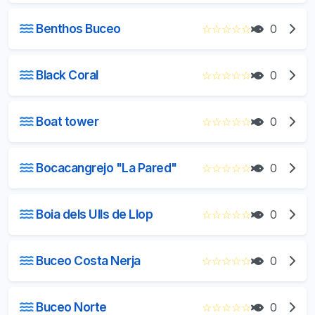
Benthos Buceo
☆
☆
☆
☆
☆
0
Black Coral
☆
☆
☆
☆
☆
0
Boat tower
☆
☆
☆
☆
☆
0
Bocacangrejo "La Pared"
☆
☆
☆
☆
☆
0
Boia dels Ulls de Llop
☆
☆
☆
☆
☆
0
Buceo Costa Nerja
☆
☆
☆
☆
☆
0
Buceo Norte
☆
☆
☆
☆
☆
0