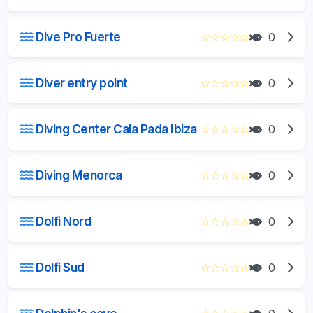
Dive Pro Fuerte
☆
☆
☆
☆
☆
0
Diver entry point
☆
☆
☆
☆
☆
0
Diving Center Cala Pada Ibiza
☆
☆
☆
☆
☆
0
Diving Menorca
☆
☆
☆
☆
☆
0
Dolfi Nord
☆
☆
☆
☆
☆
0
Dolfi Sud
☆
☆
☆
☆
☆
0