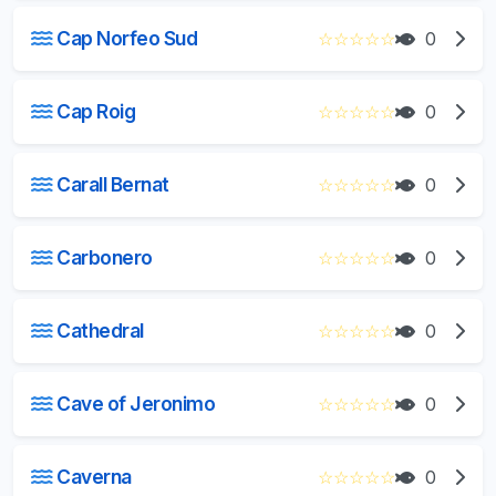
Cap Norfeo Sud
☆
☆
☆
☆
☆
0
Cap Roig
☆
☆
☆
☆
☆
0
Carall Bernat
☆
☆
☆
☆
☆
0
Carbonero
☆
☆
☆
☆
☆
0
Cathedral
☆
☆
☆
☆
☆
0
Cave of Jeronimo
☆
☆
☆
☆
☆
0
Caverna
☆
☆
☆
☆
☆
0