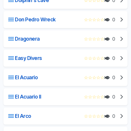
Dolphin's cave
☆
☆
☆
☆
☆
0
Don Pedro Wreck
☆
☆
☆
☆
☆
0
Dragonera
☆
☆
☆
☆
☆
0
Easy Divers
☆
☆
☆
☆
☆
0
El Acuario
☆
☆
☆
☆
☆
0
El Acuario II
☆
☆
☆
☆
☆
0
El Arco
☆
☆
☆
☆
☆
0