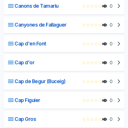
Canons de Tamariu
☆
☆
☆
☆
☆
0
Canyones de Fallaguer
☆
☆
☆
☆
☆
0
Cap d'en Font
☆
☆
☆
☆
☆
0
Cap d'or
☆
☆
☆
☆
☆
0
Cap de Begur (Buceig)
☆
☆
☆
☆
☆
0
Cap Figuier
☆
☆
☆
☆
☆
0
Cap Gros
☆
☆
☆
☆
☆
0