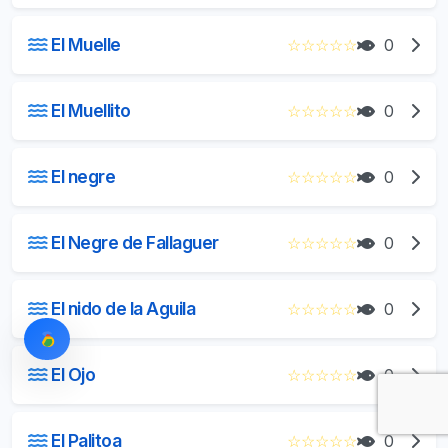
El Muelle
☆
☆
☆
☆
☆
0
El Muellito
☆
☆
☆
☆
☆
0
El negre
☆
☆
☆
☆
☆
0
El Negre de Fallaguer
☆
☆
☆
☆
☆
0
El nido de la Aguila
☆
☆
☆
☆
☆
0
El Ojo
☆
☆
☆
☆
☆
0
El Palitoa
☆
☆
☆
☆
☆
0