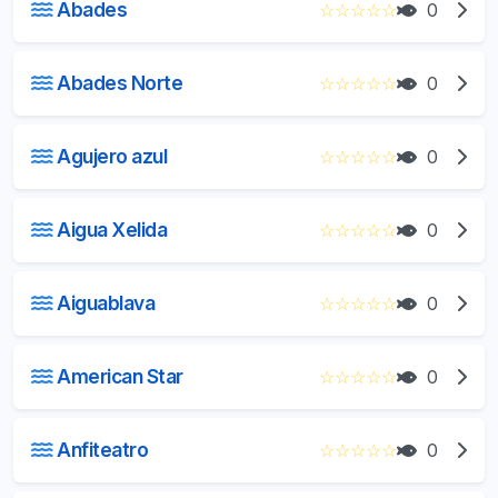
Abades
☆
☆
☆
☆
☆
0
Abades Norte
☆
☆
☆
☆
☆
0
Agujero azul
☆
☆
☆
☆
☆
0
Aigua Xelida
☆
☆
☆
☆
☆
0
Aiguablava
☆
☆
☆
☆
☆
0
American Star
☆
☆
☆
☆
☆
0
Anfiteatro
☆
☆
☆
☆
☆
0