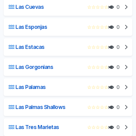
Las Cuevas
☆
☆
☆
☆
☆
0
Las Esponjas
☆
☆
☆
☆
☆
0
Las Estacas
☆
☆
☆
☆
☆
0
Las Gorgonians
☆
☆
☆
☆
☆
0
Las Palamas
☆
☆
☆
☆
☆
0
Las Palmas Shallows
☆
☆
☆
☆
☆
0
Las Tres Marietas
☆
☆
☆
☆
☆
0