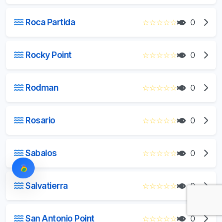
Roca Partida
☆
☆
☆
☆
☆
0
Rocky Point
☆
☆
☆
☆
☆
0
Rodman
☆
☆
☆
☆
☆
0
Rosario
☆
☆
☆
☆
☆
0
Sabalos
☆
☆
☆
☆
☆
0
Salvatierra
☆
☆
☆
☆
☆
0
San Antonio Point
☆
☆
☆
☆
☆
0