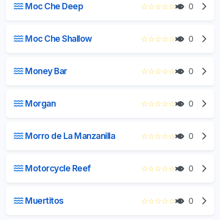
Moc Che Deep
☆
☆
☆
☆
☆
0
Moc Che Shallow
☆
☆
☆
☆
☆
0
Money Bar
☆
☆
☆
☆
☆
0
Morgan
☆
☆
☆
☆
☆
0
Morro de La Manzanilla
☆
☆
☆
☆
☆
0
Motorcycle Reef
☆
☆
☆
☆
☆
0
Muertitos
☆
☆
☆
☆
☆
0