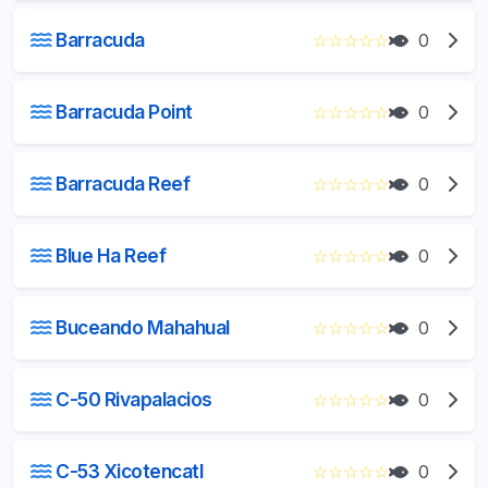
Barracuda
☆
☆
☆
☆
☆
0
Barracuda Point
☆
☆
☆
☆
☆
0
Barracuda Reef
☆
☆
☆
☆
☆
0
Blue Ha Reef
☆
☆
☆
☆
☆
0
Buceando Mahahual
☆
☆
☆
☆
☆
0
C-50 Rivapalacios
☆
☆
☆
☆
☆
0
C-53 Xicotencatl
☆
☆
☆
☆
☆
0