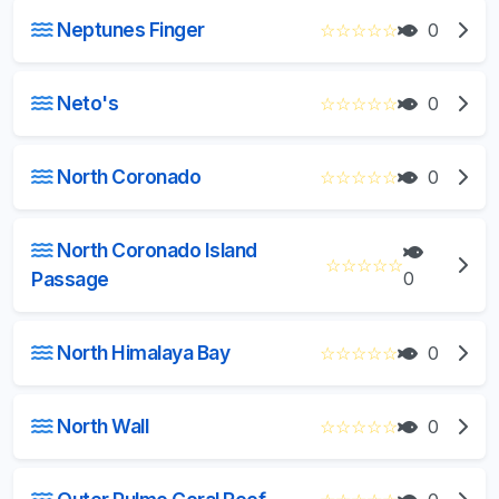
Neptunes Finger
☆
☆
☆
☆
☆
0
Neto's
☆
☆
☆
☆
☆
0
North Coronado
☆
☆
☆
☆
☆
0
North Coronado Island
☆
☆
☆
☆
☆
Passage
0
North Himalaya Bay
☆
☆
☆
☆
☆
0
North Wall
☆
☆
☆
☆
☆
0