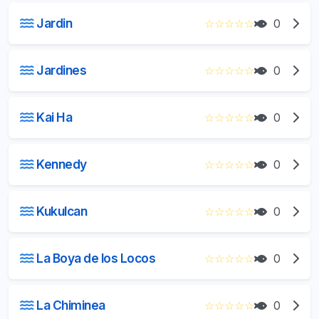
Jardin
☆
☆
☆
☆
☆
0
Jardines
☆
☆
☆
☆
☆
0
Kai Ha
☆
☆
☆
☆
☆
0
Kennedy
☆
☆
☆
☆
☆
0
Kukulcan
☆
☆
☆
☆
☆
0
La Boya de los Locos
☆
☆
☆
☆
☆
0
La Chiminea
☆
☆
☆
☆
☆
0