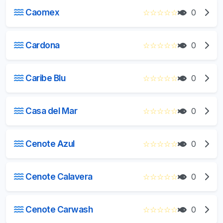
Caomex
☆
☆
☆
☆
☆
0
Cardona
☆
☆
☆
☆
☆
0
Caribe Blu
☆
☆
☆
☆
☆
0
Casa del Mar
☆
☆
☆
☆
☆
0
Cenote Azul
☆
☆
☆
☆
☆
0
Cenote Calavera
☆
☆
☆
☆
☆
0
Cenote Carwash
☆
☆
☆
☆
☆
0