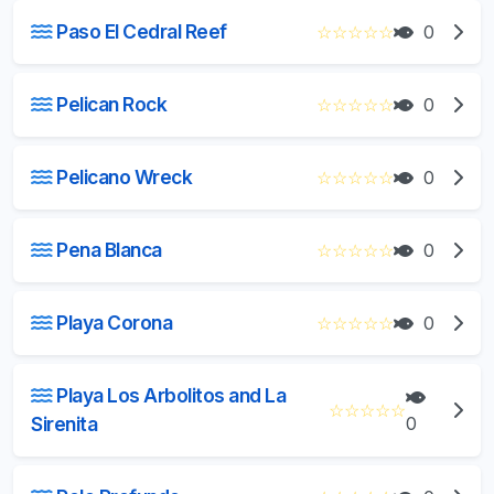
Paso El Cedral Reef
☆
☆
☆
☆
☆
0
Pelican Rock
☆
☆
☆
☆
☆
0
Pelicano Wreck
☆
☆
☆
☆
☆
0
Pena Blanca
☆
☆
☆
☆
☆
0
Playa Corona
☆
☆
☆
☆
☆
0
Playa Los Arbolitos and La
☆
☆
☆
☆
☆
Sirenita
0