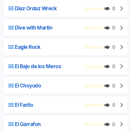
Diaz Ordaz Wreck
☆
☆
☆
☆
☆
0
Dive with Martin
☆
☆
☆
☆
☆
0
Eagle Rock
☆
☆
☆
☆
☆
0
El Bajo de los Meros
☆
☆
☆
☆
☆
0
El Choyudo
☆
☆
☆
☆
☆
0
El Farito
☆
☆
☆
☆
☆
0
El Garrafon
☆
☆
☆
☆
☆
0