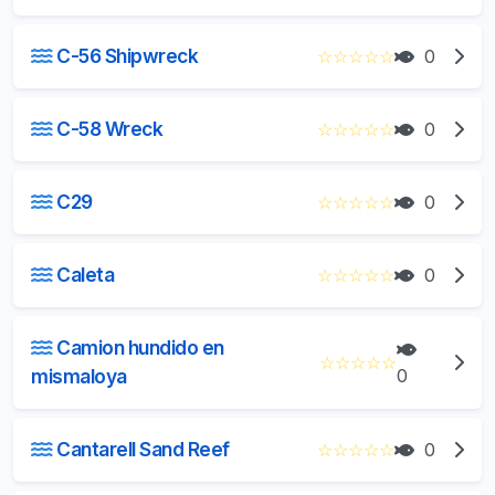
C-56 Shipwreck
☆
☆
☆
☆
☆
0
C-58 Wreck
☆
☆
☆
☆
☆
0
C29
☆
☆
☆
☆
☆
0
Caleta
☆
☆
☆
☆
☆
0
Camion hundido en
☆
☆
☆
☆
☆
mismaloya
0
Cantarell Sand Reef
☆
☆
☆
☆
☆
0