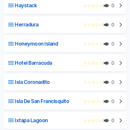
Haystack
☆
☆
☆
☆
☆
0
Herradura
☆
☆
☆
☆
☆
0
Honeymoon Island
☆
☆
☆
☆
☆
0
Hotel Barracuda
☆
☆
☆
☆
☆
0
Isla Coronadito
☆
☆
☆
☆
☆
0
Isla De San Francisquito
☆
☆
☆
☆
☆
0
Ixtapa Lagoon
☆
☆
☆
☆
☆
0