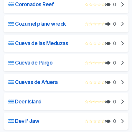
Coronados Reef
☆
☆
☆
☆
☆
0
Cozumel plane wreck
☆
☆
☆
☆
☆
0
Cueva de las Meduzas
☆
☆
☆
☆
☆
0
Cueva de Pargo
☆
☆
☆
☆
☆
0
Cuevas de Afuera
☆
☆
☆
☆
☆
0
Deer Island
☆
☆
☆
☆
☆
0
Devil' Jaw
☆
☆
☆
☆
☆
0