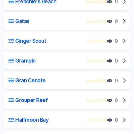
Frenchie's Beach
☆
☆
☆
☆
☆
0
Gatas
☆
☆
☆
☆
☆
0
Ginger Scout
☆
☆
☆
☆
☆
0
Grampin
☆
☆
☆
☆
☆
0
Gran Cenote
☆
☆
☆
☆
☆
0
Grouper Reef
☆
☆
☆
☆
☆
0
Halfmoon Bay
☆
☆
☆
☆
☆
0