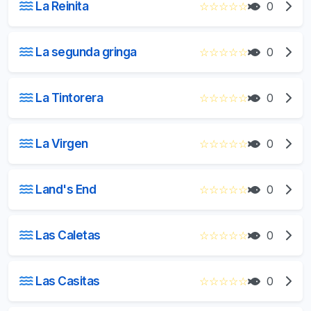
La Reinita
☆
☆
☆
☆
☆
0
La segunda gringa
☆
☆
☆
☆
☆
0
La Tintorera
☆
☆
☆
☆
☆
0
La Virgen
☆
☆
☆
☆
☆
0
Land's End
☆
☆
☆
☆
☆
0
Las Caletas
☆
☆
☆
☆
☆
0
Las Casitas
☆
☆
☆
☆
☆
0