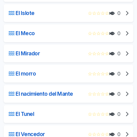
El Islote
☆
☆
☆
☆
☆
0
El Meco
☆
☆
☆
☆
☆
0
El Mirador
☆
☆
☆
☆
☆
0
El morro
☆
☆
☆
☆
☆
0
El nacimiento del Mante
☆
☆
☆
☆
☆
0
El Tunel
☆
☆
☆
☆
☆
0
El Vencedor
☆
☆
☆
☆
☆
0