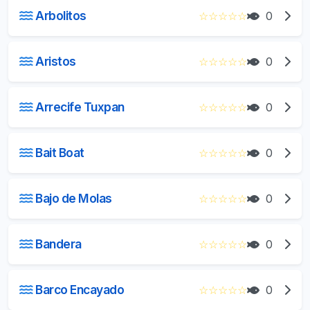
Arbolitos
☆
☆
☆
☆
☆
0
Aristos
☆
☆
☆
☆
☆
0
Arrecife Tuxpan
☆
☆
☆
☆
☆
0
Bait Boat
☆
☆
☆
☆
☆
0
Bajo de Molas
☆
☆
☆
☆
☆
0
Bandera
☆
☆
☆
☆
☆
0
Barco Encayado
☆
☆
☆
☆
☆
0