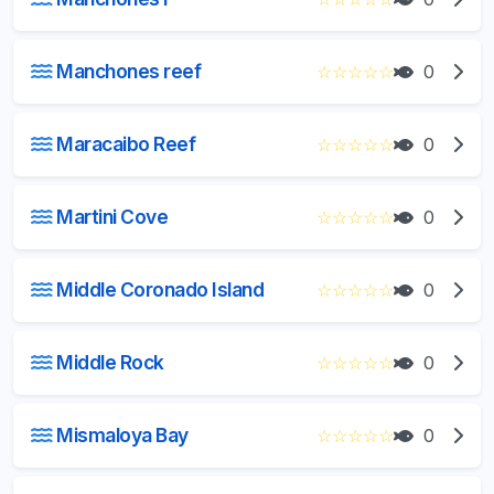
Manchones reef
☆
☆
☆
☆
☆
0
Maracaibo Reef
☆
☆
☆
☆
☆
0
Martini Cove
☆
☆
☆
☆
☆
0
Middle Coronado Island
☆
☆
☆
☆
☆
0
Middle Rock
☆
☆
☆
☆
☆
0
Mismaloya Bay
☆
☆
☆
☆
☆
0