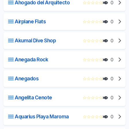
Ahogado del Arquitecto
☆
☆
☆
☆
☆
0
Airplane Flats
☆
☆
☆
☆
☆
0
Akumal Dive Shop
☆
☆
☆
☆
☆
0
Anegada Rock
☆
☆
☆
☆
☆
0
Anegados
☆
☆
☆
☆
☆
0
Angelita Cenote
☆
☆
☆
☆
☆
0
Aquarius Playa Maroma
☆
☆
☆
☆
☆
0