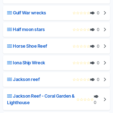
Gulf War wrecks
☆
☆
☆
☆
☆
0
Half moon stars
☆
☆
☆
☆
☆
0
Horse Shoe Reef
☆
☆
☆
☆
☆
0
Iona Ship Wreck
☆
☆
☆
☆
☆
0
Jackson reef
☆
☆
☆
☆
☆
0
Jackson Reef - Coral Garden &
☆
☆
☆
☆
☆
Lighthouse
0