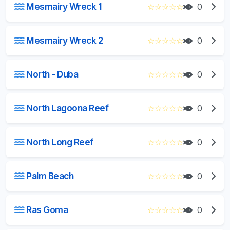
Mesmairy Wreck 1
☆
☆
☆
☆
☆
0
Mesmairy Wreck 2
☆
☆
☆
☆
☆
0
North - Duba
☆
☆
☆
☆
☆
0
North Lagoona Reef
☆
☆
☆
☆
☆
0
North Long Reef
☆
☆
☆
☆
☆
0
Palm Beach
☆
☆
☆
☆
☆
0
Ras Goma
☆
☆
☆
☆
☆
0