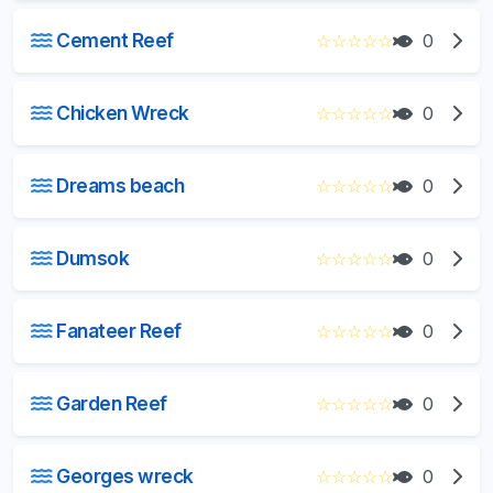
Cement Reef
☆
☆
☆
☆
☆
0
Chicken Wreck
☆
☆
☆
☆
☆
0
Dreams beach
☆
☆
☆
☆
☆
0
Dumsok
☆
☆
☆
☆
☆
0
Fanateer Reef
☆
☆
☆
☆
☆
0
Garden Reef
☆
☆
☆
☆
☆
0
Georges wreck
☆
☆
☆
☆
☆
0