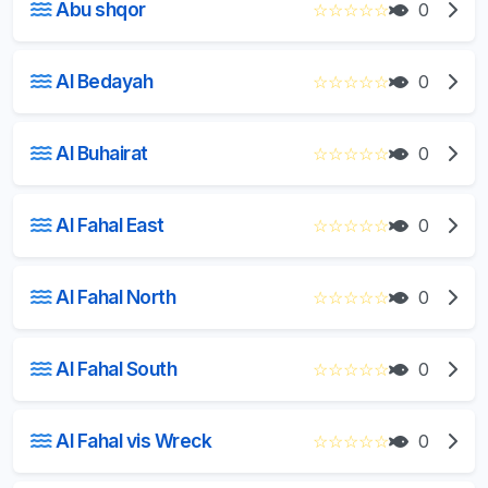
Abu shqor
☆
☆
☆
☆
☆
0
Al Bedayah
☆
☆
☆
☆
☆
0
Al Buhairat
☆
☆
☆
☆
☆
0
Al Fahal East
☆
☆
☆
☆
☆
0
Al Fahal North
☆
☆
☆
☆
☆
0
Al Fahal South
☆
☆
☆
☆
☆
0
Al Fahal vis Wreck
☆
☆
☆
☆
☆
0