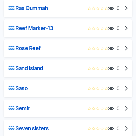
Ras Qummah
☆
☆
☆
☆
☆
0
Reef Marker-13
☆
☆
☆
☆
☆
0
Rose Reef
☆
☆
☆
☆
☆
0
Sand Island
☆
☆
☆
☆
☆
0
Saso
☆
☆
☆
☆
☆
0
Semir
☆
☆
☆
☆
☆
0
Seven sisters
☆
☆
☆
☆
☆
0