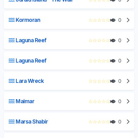
Kormoran
☆
☆
☆
☆
☆
0
Laguna Reef
☆
☆
☆
☆
☆
0
Laguna Reef
☆
☆
☆
☆
☆
0
Lara Wreck
☆
☆
☆
☆
☆
0
Maimar
☆
☆
☆
☆
☆
0
Marsa Shabir
☆
☆
☆
☆
☆
0