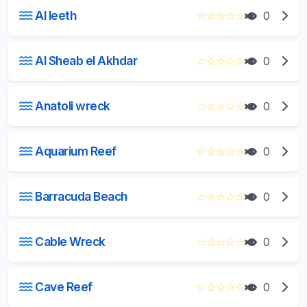
Al leeth
☆
☆
☆
☆
☆
0
Al Sheab el Akhdar
☆
☆
☆
☆
☆
0
Anatoli wreck
☆
☆
☆
☆
☆
0
Aquarium Reef
☆
☆
☆
☆
☆
0
Barracuda Beach
☆
☆
☆
☆
☆
0
Cable Wreck
☆
☆
☆
☆
☆
0
Cave Reef
☆
☆
☆
☆
☆
0