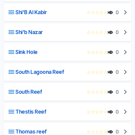
Shi'B Al Kabir
☆
☆
☆
☆
☆
0
Shi'b Nazar
☆
☆
☆
☆
☆
0
Sink Hole
☆
☆
☆
☆
☆
0
South Lagoona Reef
☆
☆
☆
☆
☆
0
South Reef
☆
☆
☆
☆
☆
0
Thestis Reef
☆
☆
☆
☆
☆
0
Thomas reef
☆
☆
☆
☆
☆
0