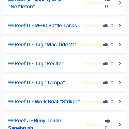
☆
☆
☆
☆
☆
"Nettleton"
0
Reef G - M-60 Battle Tanks
☆
☆
☆
☆
☆
0
Reef G - Tug "Mac Tide 21"
☆
☆
☆
☆
☆
0
Reef G - Tug "Recife"
☆
☆
☆
☆
☆
0
Reef G - Tug "Tampa"
☆
☆
☆
☆
☆
0
Reef G - Work Boat "Striker"
☆
☆
☆
☆
☆
0
Reef J - Buoy Tender
☆
☆
☆
☆
☆
Sagebrush
0