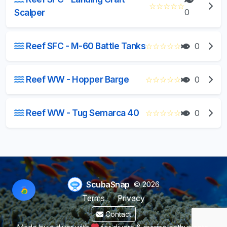
☆
☆
☆
☆
☆
Scalper
0
Reef SFC - M-60 Battle Tanks
☆
☆
☆
☆
☆
0
Reef WW - Hopper Barge
☆
☆
☆
☆
☆
0
Reef WW - Tug Semarca 40
☆
☆
☆
☆
☆
0
ScubaSnap
© 2026
Terms
Privacy
Contact