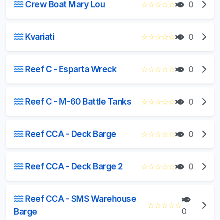
Crew Boat Mary Lou
☆
☆
☆
☆
☆
0
Kvariati
☆
☆
☆
☆
☆
0
Reef C - Esparta Wreck
☆
☆
☆
☆
☆
0
Reef C - M-60 Battle Tanks
☆
☆
☆
☆
☆
0
Reef CCA - Deck Barge
☆
☆
☆
☆
☆
0
Reef CCA - Deck Barge 2
☆
☆
☆
☆
☆
0
Reef CCA - SMS Warehouse
☆
☆
☆
☆
☆
Barge
0