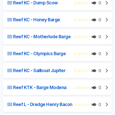
Reef KC - Dump Scow
☆
☆
☆
☆
☆
0
Reef KC - Honey Barge
☆
☆
☆
☆
☆
0
Reef KC - Motherlode Barge
☆
☆
☆
☆
☆
0
Reef KC - Olympics Barge
☆
☆
☆
☆
☆
0
Reef KC - Sailboat Jupiter
☆
☆
☆
☆
☆
0
Reef KTK - Barge Modena
☆
☆
☆
☆
☆
0
Reef L - Dredge Henry Bacon
☆
☆
☆
☆
☆
0