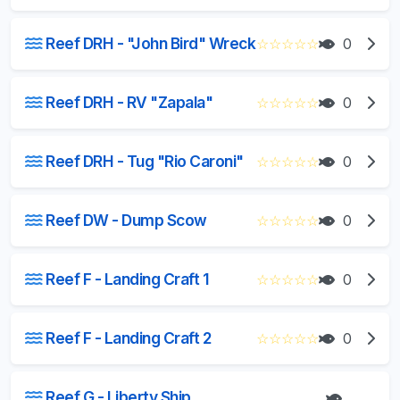
Reef DRH - "John Bird" Wreck
☆
☆
☆
☆
☆
0
Reef DRH - RV "Zapala"
☆
☆
☆
☆
☆
0
Reef DRH - Tug "Rio Caroni"
☆
☆
☆
☆
☆
0
Reef DW - Dump Scow
☆
☆
☆
☆
☆
0
Reef F - Landing Craft 1
☆
☆
☆
☆
☆
0
Reef F - Landing Craft 2
☆
☆
☆
☆
☆
0
Reef G - Liberty Ship