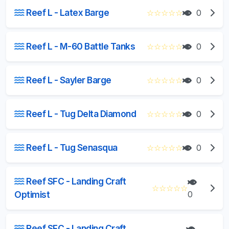
Reef L - Latex Barge
☆
☆
☆
☆
☆
0
Reef L - M-60 Battle Tanks
☆
☆
☆
☆
☆
0
Reef L - Sayler Barge
☆
☆
☆
☆
☆
0
Reef L - Tug Delta Diamond
☆
☆
☆
☆
☆
0
Reef L - Tug Senasqua
☆
☆
☆
☆
☆
0
Reef SFC - Landing Craft
☆
☆
☆
☆
☆
Optimist
0
Reef SFC - Landing Craft