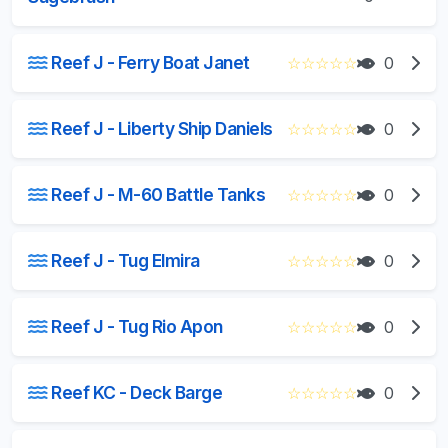
Reef J - Ferry Boat Janet
☆
☆
☆
☆
☆
0
Reef J - Liberty Ship Daniels
☆
☆
☆
☆
☆
0
Reef J - M-60 Battle Tanks
☆
☆
☆
☆
☆
0
Reef J - Tug Elmira
☆
☆
☆
☆
☆
0
Reef J - Tug Rio Apon
☆
☆
☆
☆
☆
0
Reef KC - Deck Barge
☆
☆
☆
☆
☆
0