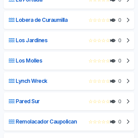
Lobera de Curaumilla
☆
☆
☆
☆
☆
0
Los Jardines
☆
☆
☆
☆
☆
0
Los Molles
☆
☆
☆
☆
☆
0
Lynch Wreck
☆
☆
☆
☆
☆
0
Pared Sur
☆
☆
☆
☆
☆
0
Remolacador Caupolican
☆
☆
☆
☆
☆
0