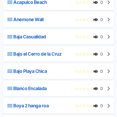
Acapulco Beach
☆
☆
☆
☆
☆
0
Anemone Wall
☆
☆
☆
☆
☆
0
Baja Casualidad
☆
☆
☆
☆
☆
0
Bajo el Cerro de la Cruz
☆
☆
☆
☆
☆
0
Bajo Playa Chica
☆
☆
☆
☆
☆
0
Blanco Encalada
☆
☆
☆
☆
☆
0
Boya 2 hanga roa
☆
☆
☆
☆
☆
0