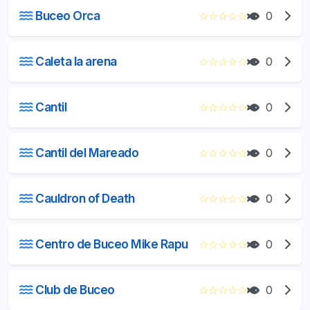
Buceo Orca
☆
☆
☆
☆
☆
0
Caleta la arena
☆
☆
☆
☆
☆
0
Cantil
☆
☆
☆
☆
☆
0
Cantil del Mareado
☆
☆
☆
☆
☆
0
Cauldron of Death
☆
☆
☆
☆
☆
0
Centro de Buceo Mike Rapu
☆
☆
☆
☆
☆
0
Club de Buceo
☆
☆
☆
☆
☆
0