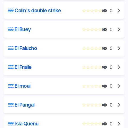
Colin's double strike
☆
☆
☆
☆
☆
0
El Buey
☆
☆
☆
☆
☆
0
El Falucho
☆
☆
☆
☆
☆
0
El Fraile
☆
☆
☆
☆
☆
0
El moai
☆
☆
☆
☆
☆
0
El Pangal
☆
☆
☆
☆
☆
0
Isla Quenu
☆
☆
☆
☆
☆
0