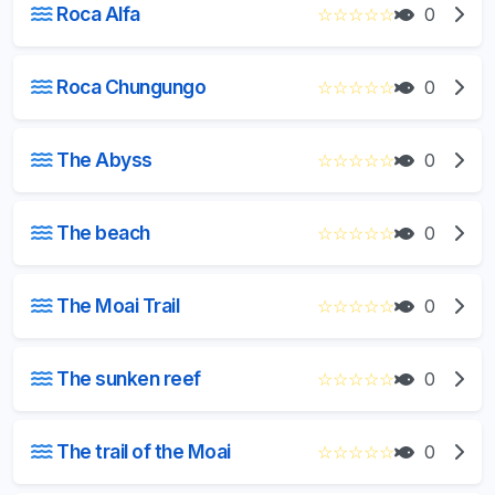
Roca Alfa
☆
☆
☆
☆
☆
0
Roca Chungungo
☆
☆
☆
☆
☆
0
The Abyss
☆
☆
☆
☆
☆
0
The beach
☆
☆
☆
☆
☆
0
The Moai Trail
☆
☆
☆
☆
☆
0
The sunken reef
☆
☆
☆
☆
☆
0
The trail of the Moai
☆
☆
☆
☆
☆
0