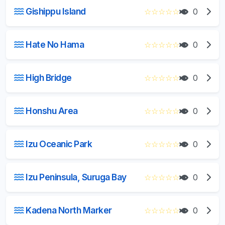
Gishippu Island
☆
☆
☆
☆
☆
0
Hate No Hama
☆
☆
☆
☆
☆
0
High Bridge
☆
☆
☆
☆
☆
0
Honshu Area
☆
☆
☆
☆
☆
0
Izu Oceanic Park
☆
☆
☆
☆
☆
0
Izu Peninsula, Suruga Bay
☆
☆
☆
☆
☆
0
Kadena North Marker
☆
☆
☆
☆
☆
0