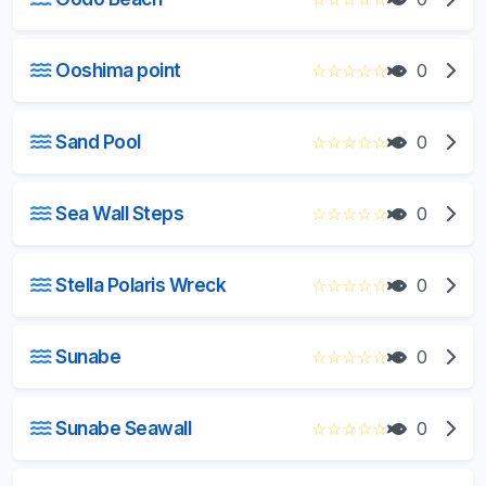
Ooshima point
☆
☆
☆
☆
☆
0
Sand Pool
☆
☆
☆
☆
☆
0
Sea Wall Steps
☆
☆
☆
☆
☆
0
Stella Polaris Wreck
☆
☆
☆
☆
☆
0
Sunabe
☆
☆
☆
☆
☆
0
Sunabe Seawall
☆
☆
☆
☆
☆
0