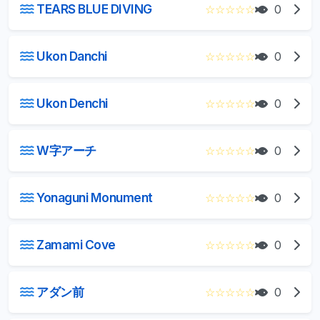
TEARS BLUE DIVING
☆
☆
☆
☆
☆
0
Ukon Danchi
☆
☆
☆
☆
☆
0
Ukon Denchi
☆
☆
☆
☆
☆
0
W字アーチ
☆
☆
☆
☆
☆
0
Yonaguni Monument
☆
☆
☆
☆
☆
0
Zamami Cove
☆
☆
☆
☆
☆
0
アダン前
☆
☆
☆
☆
☆
0