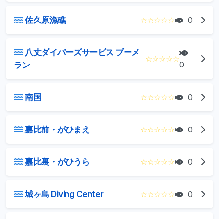
佐久原漁礁
☆
☆
☆
☆
☆
0
八丈ダイバーズサービス ブーメ
☆
☆
☆
☆
☆
ラン
0
南国
☆
☆
☆
☆
☆
0
嘉比前・がひまえ
☆
☆
☆
☆
☆
0
嘉比裏・がひうら
☆
☆
☆
☆
☆
0
城ヶ島 Diving Center
☆
☆
☆
☆
☆
0