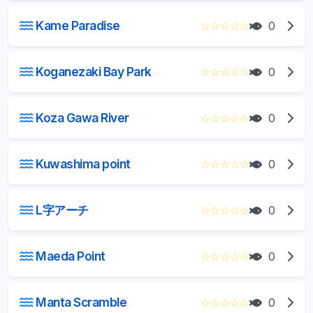
Kame Paradise
☆
☆
☆
☆
☆
0
Koganezaki Bay Park
☆
☆
☆
☆
☆
0
Koza Gawa River
☆
☆
☆
☆
☆
0
Kuwashima point
☆
☆
☆
☆
☆
0
L字アーチ
☆
☆
☆
☆
☆
0
Maeda Point
☆
☆
☆
☆
☆
0
Manta Scramble
☆
☆
☆
☆
☆
0