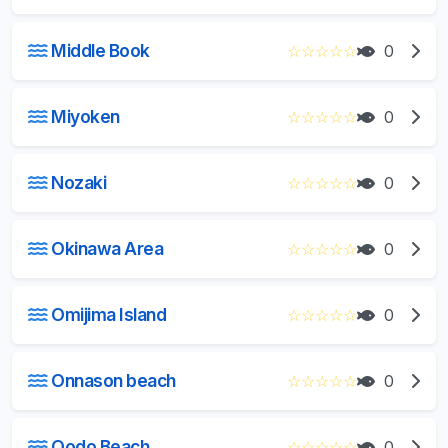
Middle Book
☆
☆
☆
☆
☆
0
Miyoken
☆
☆
☆
☆
☆
0
Nozaki
☆
☆
☆
☆
☆
0
Okinawa Area
☆
☆
☆
☆
☆
0
Omijima Island
☆
☆
☆
☆
☆
0
Onnason beach
☆
☆
☆
☆
☆
0
Oodo Beach
☆
☆
☆
☆
☆
0