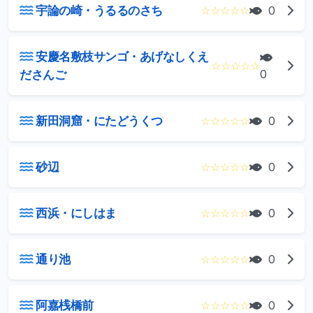
宇論の崎・うるるのさち
☆
☆
☆
☆
☆
0
安慶名敷枝サンゴ・あげなしくえ
☆
☆
☆
☆
☆
ださんご
0
新田洞窟・にたどうくつ
☆
☆
☆
☆
☆
0
砂辺
☆
☆
☆
☆
☆
0
西浜・にしはま
☆
☆
☆
☆
☆
0
通り池
☆
☆
☆
☆
☆
0
阿嘉桟橋前
☆
☆
☆
☆
☆
0