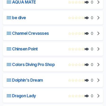
AQUA MATE
☆
☆
☆
☆
☆
0
be dive
☆
☆
☆
☆
☆
0
Channel Crevasses
☆
☆
☆
☆
☆
0
Chinsen Point
☆
☆
☆
☆
☆
0
Colors Diving Pro Shop
☆
☆
☆
☆
☆
0
Dolphin's Dream
☆
☆
☆
☆
☆
0
Dragon Lady
☆
☆
☆
☆
☆
0