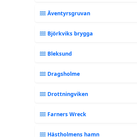
Äventyrsgruvan
Björkviks brygga
Bleksund
Dragsholme
Drottningviken
Farners Wreck
Hästholmens hamn