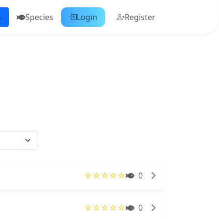
s
Species
Login
Register
☆
☆
☆
☆
☆
0
☆
☆
☆
☆
☆
0