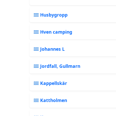
Husbygropp
Hven camping
Johannes L
Jordfall, Gullmarn
Kappellskär
Kattholmen