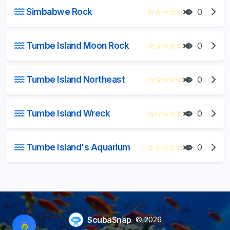
Simbabwe Rock
☆
☆
☆
☆
☆
0
Tumbe Island Moon Rock
☆
☆
☆
☆
☆
0
Tumbe Island Northeast
☆
☆
☆
☆
☆
0
Tumbe Island Wreck
☆
☆
☆
☆
☆
0
Tumbe Island's Aquarium
☆
☆
☆
☆
☆
0
ScubaSnap
© 2026