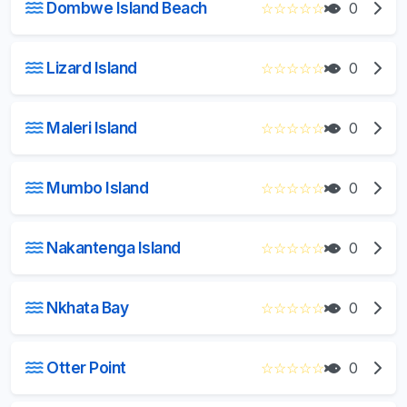
Dombwe Island Beach
☆
☆
☆
☆
☆
0
Lizard Island
☆
☆
☆
☆
☆
0
Maleri Island
☆
☆
☆
☆
☆
0
Mumbo Island
☆
☆
☆
☆
☆
0
Nakantenga Island
☆
☆
☆
☆
☆
0
Nkhata Bay
☆
☆
☆
☆
☆
0
Otter Point
☆
☆
☆
☆
☆
0