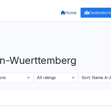
Home
Destination
den-Wuerttemberg