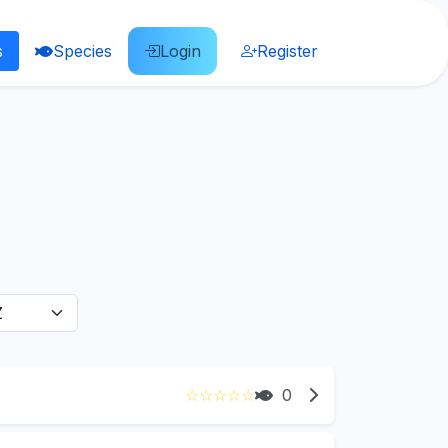
s
Species
Login
Register
☆
☆
☆
☆
☆
0