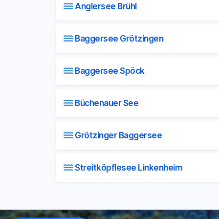
Anglersee Brühl
Baggersee Grötzingen
Baggersee Spöck
Büchenauer See
Grötzinger Baggersee
Streitköpflesee Linkenheim