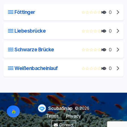
Föttinger
☆
☆
☆
☆
☆
0
Liebesbrücke
☆
☆
☆
☆
☆
0
Schwarze Brücke
☆
☆
☆
☆
☆
0
Weißenbacheinlauf
☆
☆
☆
☆
☆
0
ScubaSnap
© 2026
Terms
Privacy
Contact