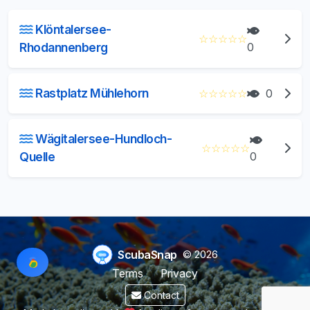
Klöntalersee-
☆
☆
☆
☆
☆
Rhodannenberg
0
Rastplatz Mühlehorn
☆
☆
☆
☆
☆
0
Wägitalersee-Hundloch-
☆
☆
☆
☆
☆
Quelle
0
ScubaSnap
© 2026
Terms
Privacy
Contact