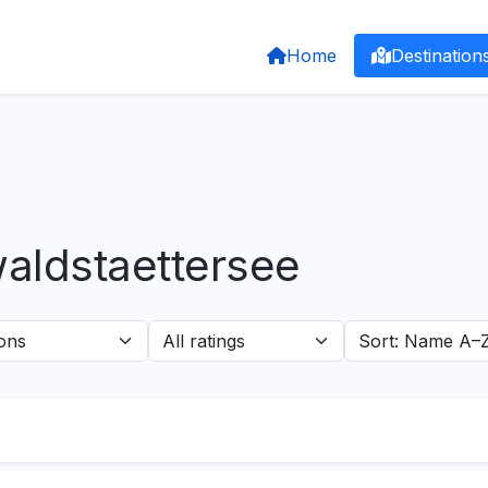
Home
Destination
waldstaettersee