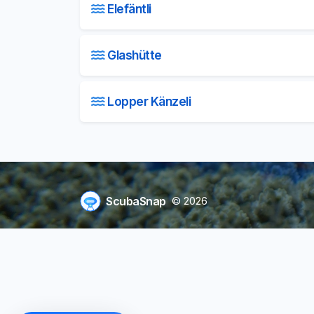
Elefäntli
Glashütte
Lopper Känzeli
ScubaSnap
© 2026