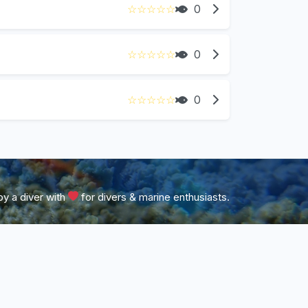
☆
☆
☆
☆
☆
0
☆
☆
☆
☆
☆
0
☆
☆
☆
☆
☆
0
y a diver with
for divers & marine enthusiasts.