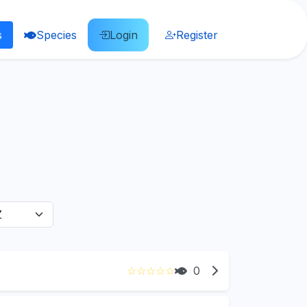
s
Species
Login
Register
☆
☆
☆
☆
☆
0