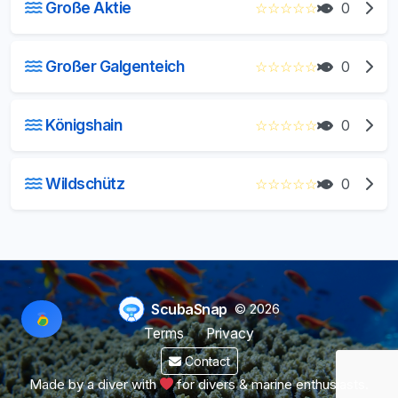
Große Aktie
☆
☆
☆
☆
☆
0
Großer Galgenteich
☆
☆
☆
☆
☆
0
Königshain
☆
☆
☆
☆
☆
0
Wildschütz
☆
☆
☆
☆
☆
0
ScubaSnap
© 2026
Terms
Privacy
Contact
Made by a diver with
for divers & marine enthusiasts.