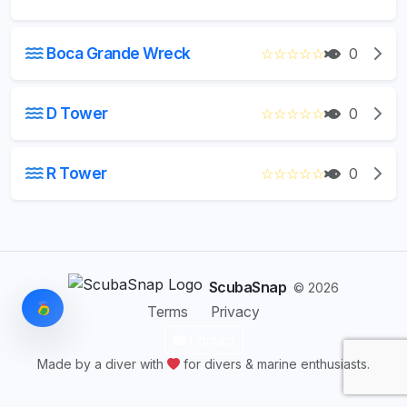
Boca Grande Wreck
☆
☆
☆
☆
☆
0
D Tower
☆
☆
☆
☆
☆
0
R Tower
☆
☆
☆
☆
☆
0
ScubaSnap
© 2026
Terms
Privacy
Contact
Made by a diver with
for divers & marine enthusiasts.