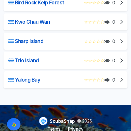
Bird Rock Kelp Forest
☆
☆
☆
☆
☆
0
Kwo Chau Wan
☆
☆
☆
☆
☆
0
Sharp Island
☆
☆
☆
☆
☆
0
Trio Island
☆
☆
☆
☆
☆
0
Yalong Bay
☆
☆
☆
☆
☆
0
ScubaSnap
© 2026
Terms
Privacy