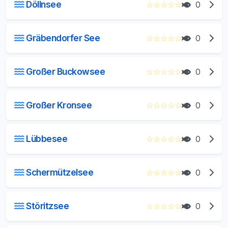
Döllnsee
☆
☆
☆
☆
☆
0
Gräbendorfer See
☆
☆
☆
☆
☆
0
Großer Buckowsee
☆
☆
☆
☆
☆
0
Großer Kronsee
☆
☆
☆
☆
☆
0
Lübbesee
☆
☆
☆
☆
☆
0
Schermützelsee
☆
☆
☆
☆
☆
0
Störitzsee
☆
☆
☆
☆
☆
0