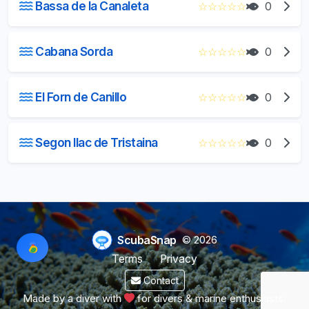
Bassa de la Canaleta
☆
☆
☆
☆
☆
0
Cabana Sorda
☆
☆
☆
☆
☆
0
El Forn de Canillo
☆
☆
☆
☆
☆
0
Segon llac de Tristaina
☆
☆
☆
☆
☆
0
ScubaSnap
© 2026
Terms
Privacy
Contact
Made by a diver with
for divers & marine enthusiasts.