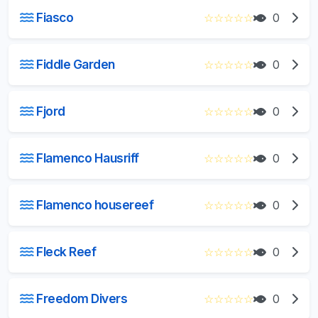
Fiasco
☆
☆
☆
☆
☆
0
Fiddle Garden
☆
☆
☆
☆
☆
0
Fjord
☆
☆
☆
☆
☆
0
Flamenco Hausriff
☆
☆
☆
☆
☆
0
Flamenco housereef
☆
☆
☆
☆
☆
0
Fleck Reef
☆
☆
☆
☆
☆
0
Freedom Divers
☆
☆
☆
☆
☆
0