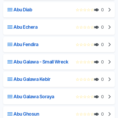
Abu Diab
☆
☆
☆
☆
☆
0
Abu Echera
☆
☆
☆
☆
☆
0
Abu Fendira
☆
☆
☆
☆
☆
0
Abu Galawa - Small Wreck
☆
☆
☆
☆
☆
0
Abu Galawa Kebir
☆
☆
☆
☆
☆
0
Abu Galawa Soraya
☆
☆
☆
☆
☆
0
Abu Ghosun
☆
☆
☆
☆
☆
0