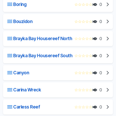
Boring
☆
☆
☆
☆
☆
0
Bouzidon
☆
☆
☆
☆
☆
0
Brayka Bay Housereef North
☆
☆
☆
☆
☆
0
Brayka Bay Housereef South
☆
☆
☆
☆
☆
0
Canyon
☆
☆
☆
☆
☆
0
Carina Wreck
☆
☆
☆
☆
☆
0
Carless Reef
☆
☆
☆
☆
☆
0