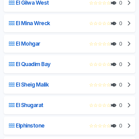
El Gilwa West
☆
☆
☆
☆
☆
0
El Mina Wreck
☆
☆
☆
☆
☆
0
El Mohgar
☆
☆
☆
☆
☆
0
El Quadim Bay
☆
☆
☆
☆
☆
0
El Sheig Malik
☆
☆
☆
☆
☆
0
El Shugarat
☆
☆
☆
☆
☆
0
Elphinstone
☆
☆
☆
☆
☆
0