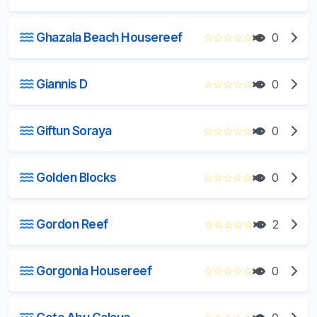
Ghazala Beach Housereef
☆
☆
☆
☆
☆
0
Giannis D
☆
☆
☆
☆
☆
0
Giftun Soraya
☆
☆
☆
☆
☆
0
Golden Blocks
☆
☆
☆
☆
☆
0
Gordon Reef
☆
☆
☆
☆
☆
2
Gorgonia Housereef
☆
☆
☆
☆
☆
0