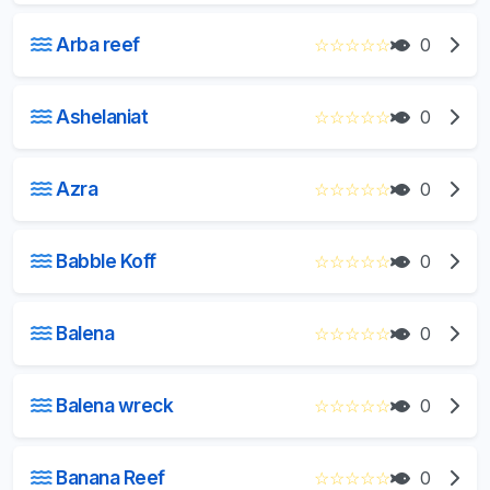
Arba reef
☆
☆
☆
☆
☆
0
Ashelaniat
☆
☆
☆
☆
☆
0
Azra
☆
☆
☆
☆
☆
0
Babble Koff
☆
☆
☆
☆
☆
0
Balena
☆
☆
☆
☆
☆
0
Balena wreck
☆
☆
☆
☆
☆
0
Banana Reef
☆
☆
☆
☆
☆
0