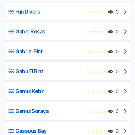
Fun Divers
☆
☆
☆
☆
☆
0
Gabel Rosas
☆
☆
☆
☆
☆
0
Gabr el Bint
☆
☆
☆
☆
☆
0
Gabu El Bint
☆
☆
☆
☆
☆
0
Gamul Kebir
☆
☆
☆
☆
☆
0
Gamul Soraya
☆
☆
☆
☆
☆
0
Gassous Bay
☆
☆
☆
☆
☆
0