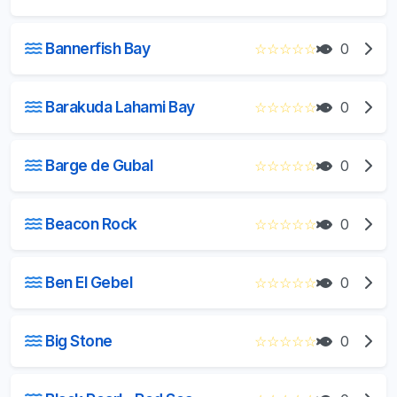
Bannerfish Bay
☆
☆
☆
☆
☆
0
Barakuda Lahami Bay
☆
☆
☆
☆
☆
0
Barge de Gubal
☆
☆
☆
☆
☆
0
Beacon Rock
☆
☆
☆
☆
☆
0
Ben El Gebel
☆
☆
☆
☆
☆
0
Big Stone
☆
☆
☆
☆
☆
0