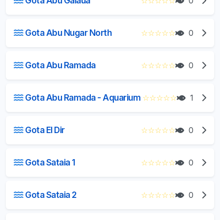
Gota Abu Galaua
☆
☆
☆
☆
☆
0
Gota Abu Nugar North
☆
☆
☆
☆
☆
0
Gota Abu Ramada
☆
☆
☆
☆
☆
0
Gota Abu Ramada - Aquarium
☆
☆
☆
☆
☆
1
Gota El Dir
☆
☆
☆
☆
☆
0
Gota Sataia 1
☆
☆
☆
☆
☆
0
Gota Sataia 2
☆
☆
☆
☆
☆
0