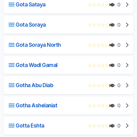
Gota Sataya
☆
☆
☆
☆
☆
0
Gota Soraya
☆
☆
☆
☆
☆
0
Gota Soraya North
☆
☆
☆
☆
☆
0
Gota Wadi Gamal
☆
☆
☆
☆
☆
0
Gotha Abu Diab
☆
☆
☆
☆
☆
0
Gotha Ashelaniat
☆
☆
☆
☆
☆
0
Gotta Eshta
☆
☆
☆
☆
☆
0