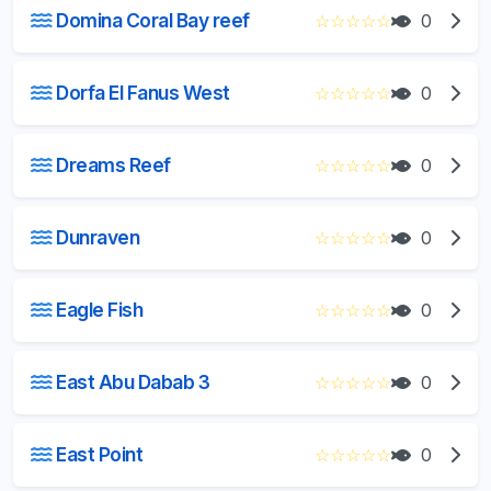
Domina Coral Bay reef
☆
☆
☆
☆
☆
0
Dorfa El Fanus West
☆
☆
☆
☆
☆
0
Dreams Reef
☆
☆
☆
☆
☆
0
Dunraven
☆
☆
☆
☆
☆
0
Eagle Fish
☆
☆
☆
☆
☆
0
East Abu Dabab 3
☆
☆
☆
☆
☆
0
East Point
☆
☆
☆
☆
☆
0