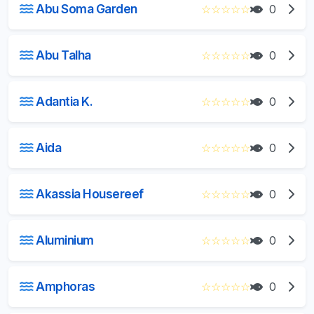
Abu Soma Garden
☆
☆
☆
☆
☆
0
Abu Talha
☆
☆
☆
☆
☆
0
Adantia K.
☆
☆
☆
☆
☆
0
Aida
☆
☆
☆
☆
☆
0
Akassia Housereef
☆
☆
☆
☆
☆
0
Aluminium
☆
☆
☆
☆
☆
0
Amphoras
☆
☆
☆
☆
☆
0