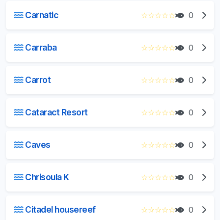
Carnatic
☆
☆
☆
☆
☆
0
Carraba
☆
☆
☆
☆
☆
0
Carrot
☆
☆
☆
☆
☆
0
Cataract Resort
☆
☆
☆
☆
☆
0
Caves
☆
☆
☆
☆
☆
0
Chrisoula K
☆
☆
☆
☆
☆
0
Citadel housereef
☆
☆
☆
☆
☆
0