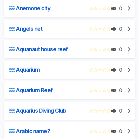
Anemone city
☆
☆
☆
☆
☆
0
Angels net
☆
☆
☆
☆
☆
0
Aquanaut house reef
☆
☆
☆
☆
☆
0
Aquarium
☆
☆
☆
☆
☆
0
Aquarium Reef
☆
☆
☆
☆
☆
0
Aquarius Diving Club
☆
☆
☆
☆
☆
0
Arabic name?
☆
☆
☆
☆
☆
0