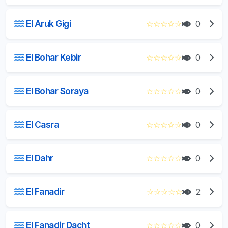
El Aruk Gigi
☆
☆
☆
☆
☆
0
El Bohar Kebir
☆
☆
☆
☆
☆
0
El Bohar Soraya
☆
☆
☆
☆
☆
0
El Casra
☆
☆
☆
☆
☆
0
El Dahr
☆
☆
☆
☆
☆
0
El Fanadir
☆
☆
☆
☆
☆
2
El Fanadir Dacht
☆
☆
☆
☆
☆
0