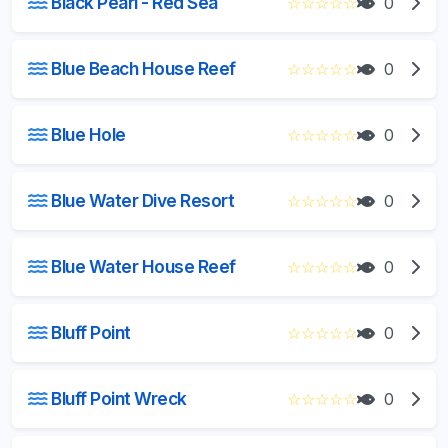
Black Pearl - Red Sea
☆
☆
☆
☆
☆
0
Blue Beach House Reef
☆
☆
☆
☆
☆
0
Blue Hole
☆
☆
☆
☆
☆
0
Blue Water Dive Resort
☆
☆
☆
☆
☆
0
Blue Water House Reef
☆
☆
☆
☆
☆
0
Bluff Point
☆
☆
☆
☆
☆
0
Bluff Point Wreck
☆
☆
☆
☆
☆
0