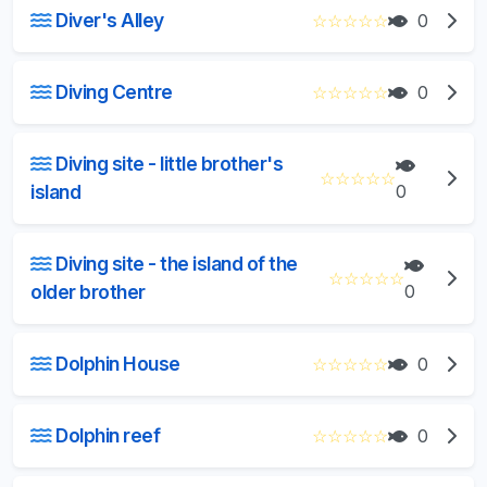
Diver's Alley
☆
☆
☆
☆
☆
0
Diving Centre
☆
☆
☆
☆
☆
0
Diving site - little brother's
☆
☆
☆
☆
☆
island
0
Diving site - the island of the
☆
☆
☆
☆
☆
older brother
0
Dolphin House
☆
☆
☆
☆
☆
0
Dolphin reef
☆
☆
☆
☆
☆
0