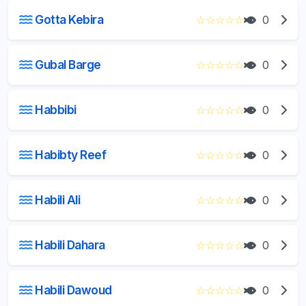
Gotta Kebira
☆
☆
☆
☆
☆
0
Gubal Barge
☆
☆
☆
☆
☆
0
Habbibi
☆
☆
☆
☆
☆
0
Habibty Reef
☆
☆
☆
☆
☆
0
Habili Ali
☆
☆
☆
☆
☆
0
Habili Dahara
☆
☆
☆
☆
☆
0
Habili Dawoud
☆
☆
☆
☆
☆
0