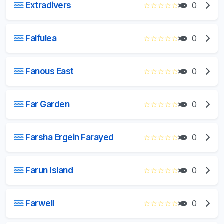
Extradivers
☆
☆
☆
☆
☆
0
Falfulea
☆
☆
☆
☆
☆
0
Fanous East
☆
☆
☆
☆
☆
0
Far Garden
☆
☆
☆
☆
☆
0
Farsha Ergein Farayed
☆
☆
☆
☆
☆
0
Farun Island
☆
☆
☆
☆
☆
0
Farwell
☆
☆
☆
☆
☆
0