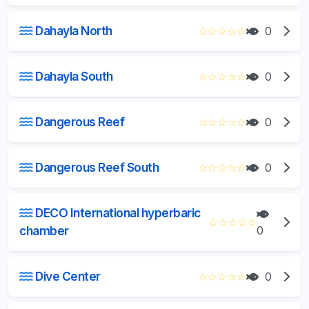
Dahayla North
☆
☆
☆
☆
☆
0
Dahayla South
☆
☆
☆
☆
☆
0
Dangerous Reef
☆
☆
☆
☆
☆
0
Dangerous Reef South
☆
☆
☆
☆
☆
0
DECO International hyperbaric
☆
☆
☆
☆
☆
chamber
0
Dive Center
☆
☆
☆
☆
☆
0