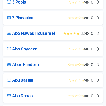
3 Pools
☆
☆
☆
☆
☆
0
7 Pinnacles
☆
☆
☆
☆
☆
0
Abo Nawas Housereef
★
★
★
★
★
(1)
0
Abo Soyaeer
☆
☆
☆
☆
☆
0
Abou Fandera
☆
☆
☆
☆
☆
0
Abu Basala
☆
☆
☆
☆
☆
0
Abu Dabab
☆
☆
☆
☆
☆
0