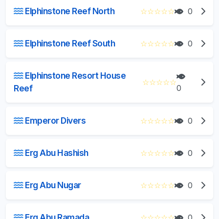
Elphinstone Reef North
☆
☆
☆
☆
☆
0
Elphinstone Reef South
☆
☆
☆
☆
☆
0
Elphinstone Resort House
☆
☆
☆
☆
☆
Reef
0
Emperor Divers
☆
☆
☆
☆
☆
0
Erg Abu Hashish
☆
☆
☆
☆
☆
0
Erg Abu Nugar
☆
☆
☆
☆
☆
0
Erg Abu Ramada
☆
☆
☆
☆
☆
0