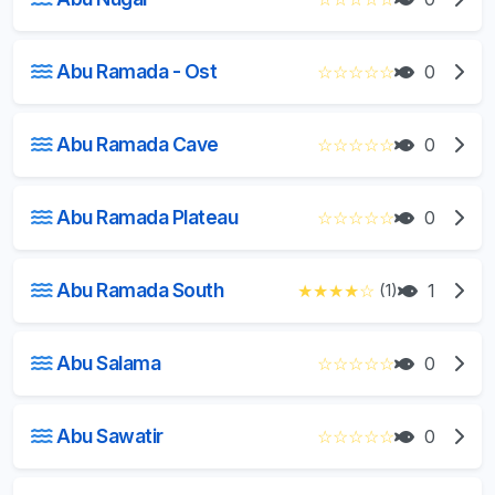
Abu Ramada - Ost
☆
☆
☆
☆
☆
0
Abu Ramada Cave
☆
☆
☆
☆
☆
0
Abu Ramada Plateau
☆
☆
☆
☆
☆
0
Abu Ramada South
★
★
★
★
☆
(1)
1
Abu Salama
☆
☆
☆
☆
☆
0
Abu Sawatir
☆
☆
☆
☆
☆
0